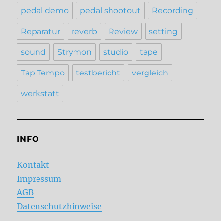
pedal demo
pedal shootout
Recording
Reparatur
reverb
Review
setting
sound
Strymon
studio
tape
Tap Tempo
testbericht
vergleich
werkstatt
INFO
Kontakt
Impressum
AGB
Datenschutzhinweise