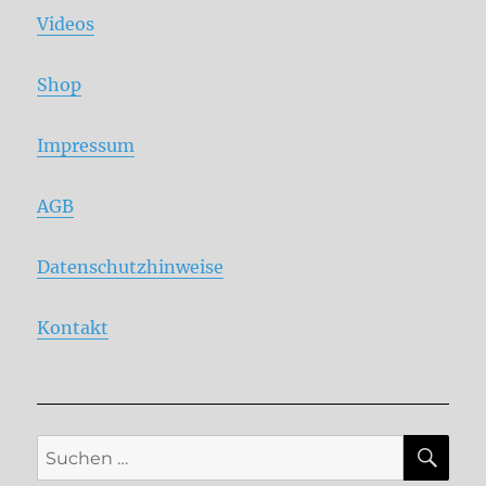
Videos
Shop
Impressum
AGB
Datenschutzhinweise
Kontakt
SU
Suche
nach: