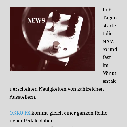
In 6
Tagen
starte
t die
NAM
M und
fast
im
Minut
entak
t erscheinen Neuigkeiten von zahlreichen
Ausstellern.
OKKO FX
kommt gleich einer ganzen Reihe
neuer Pedale daher.