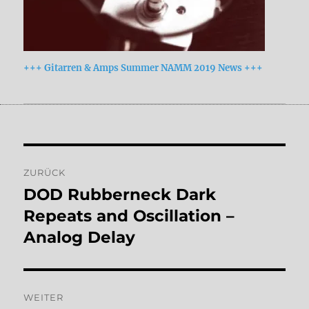
+++ Gitarren & Amps Summer NAMM 2019 News +++
Beitragsnavigation
ZURÜCK
DOD Rubberneck Dark
Vorheriger
Beitrag:
Repeats and Oscillation –
Analog Delay
WEITER