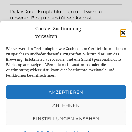
DelayDude Empfehlungen und wie du
unseren Blog unterstützen kannst
Cookie-Zustimmung
Unterme
Sprache:
öffnen
verwalten
YouTube
Wir verwenden Technologien wie Cookies, um Geräteinformationen
zu speichern und/oder darauf zuzugreifen. Wir tun dies, um das
Browsing-Erlebnis zu verbessern und um (nicht) personalisierte
Instagram
Werbung anzuzeigen. Wenn du nicht zustimmst oder die
Zustimmung widerrufst, kann dies bestimmte Merkmale und
Feed
Funktionen beeinträchtigen.
Suche
AKZEPTIEREN
Cookie Policy (EU)
ABLEHNEN
EINSTELLUNGEN ANSEHEN
The effect pedal specialist
Datenschutzbelehrung
Mit
Stolz präsentiert von WordPress