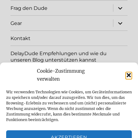
Unterme
Frag den Dude
öffnen
Unterme
Gear
öffnen
Kontakt
DelayDude Empfehlungen und wie du
unseren Blog unterstützen kannst
Cookie-Zustimmung
Unterme
Sprache:
öffnen
verwalten
YouTube
Wir verwenden Technologien wie Cookies, um Geräteinformationen
zu speichern und/oder darauf zuzugreifen. Wir tun dies, um das
Browsing-Erlebnis zu verbessern und um (nicht) personalisierte
Instagram
Werbung anzuzeigen. Wenn du nicht zustimmst oder die
Zustimmung widerrufst, kann dies bestimmte Merkmale und
Feed
Funktionen beeinträchtigen.
Suche
AKZEPTIEREN