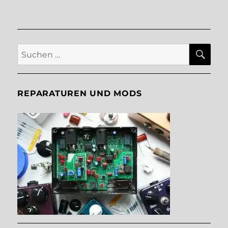
SU
Suche
nach:
REPARATUREN UND MODS