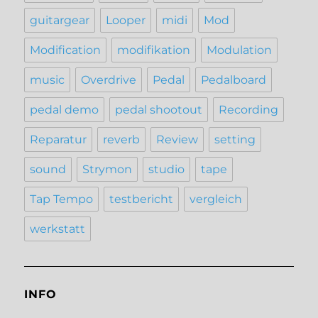
guitargear
Looper
midi
Mod
Modification
modifikation
Modulation
music
Overdrive
Pedal
Pedalboard
pedal demo
pedal shootout
Recording
Reparatur
reverb
Review
setting
sound
Strymon
studio
tape
Tap Tempo
testbericht
vergleich
werkstatt
INFO