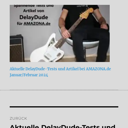
Aktuelle DelayDude-Tests und Artikel bei AMAZONA.de
Januar/Februar 2024
Beitragsnavigation
ZURÜCK
Aktuelle DelayDude-Tests und
Vorheriger