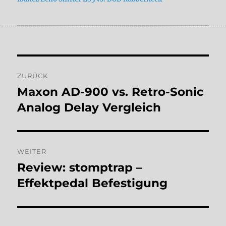
Beitragsnavigation
ZURÜCK
Maxon AD-900 vs. Retro-Sonic
Vorheriger
Beitrag:
Analog Delay Vergleich
WEITER
Review: stomptrap –
Nächster
Beitrag:
Effektpedal Befestigung