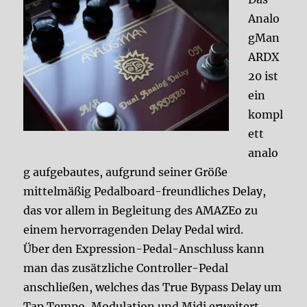
Analo
gMan
ARDX
20 ist
ein
kompl
ett
analo
g aufgebautes, aufgrund seiner Größe
mittelmäßig Pedalboard-freundliches Delay,
das vor allem in Begleitung des AMAZEo zu
einem hervorragenden Delay Pedal wird.
Über den Expression-Pedal-Anschluss kann
man das zusätzliche Controller-Pedal
anschließen, welches das True Bypass Delay um
Tap Tempo, Modulation und Midi erweitert.