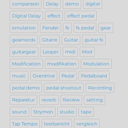
comparison
Delay
demo
digital
Digital Delay
effect
effect pedal
emulation
Fender
fx
fx pedal
gear
gearnerds
Gitarre
Guitar
guitar fx
guitargear
Looper
midi
Mod
Modification
modifikation
Modulation
music
Overdrive
Pedal
Pedalboard
pedal demo
pedal shootout
Recording
Reparatur
reverb
Review
setting
sound
Strymon
studio
tape
Tap Tempo
testbericht
vergleich