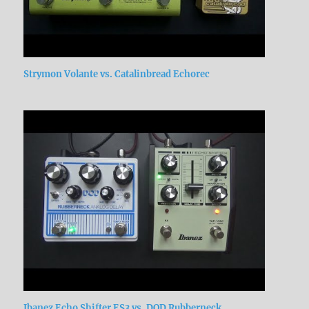
Strymon Volante vs. Catalinbread Echorec
Ibanez Echo Shifter ES3 vs. DOD Rubberneck