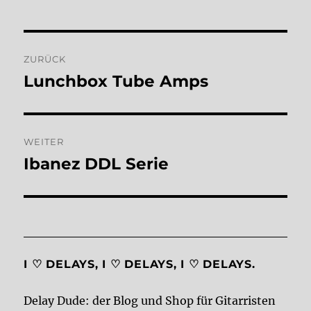
Beitragsnavigation
ZURÜCK
Lunchbox Tube Amps
Vorheriger
Beitrag:
WEITER
Ibanez DDL Serie
Nächster
Beitrag:
I ♡ DELAYS, I ♡ DELAYS, I ♡ DELAYS.
Delay Dude: der Blog und Shop für Gitarristen