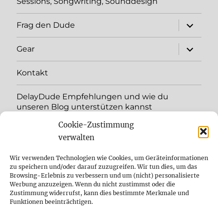
Sessions, Songwriting, Sounddesign
Unterme
Frag den Dude
öffnen
Unterme
Gear
öffnen
Kontakt
DelayDude Empfehlungen und wie du
unseren Blog unterstützen kannst
Cookie-Zustimmung
Unterme
Sprache:
öffnen
verwalten
YouTube
Wir verwenden Technologien wie Cookies, um Geräteinformationen
zu speichern und/oder darauf zuzugreifen. Wir tun dies, um das
Browsing-Erlebnis zu verbessern und um (nicht) personalisierte
Instagram
Werbung anzuzeigen. Wenn du nicht zustimmst oder die
Zustimmung widerrufst, kann dies bestimmte Merkmale und
Feed
Funktionen beeinträchtigen.