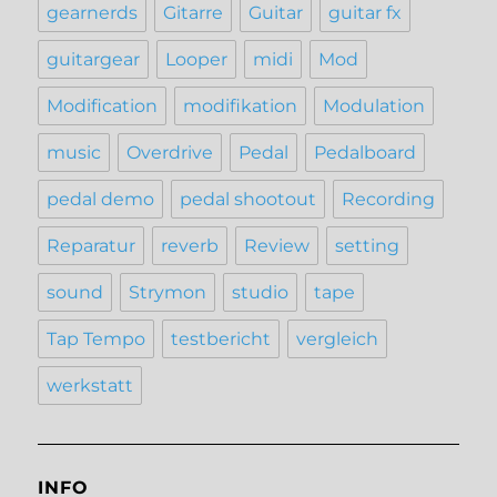
gearnerds
Gitarre
Guitar
guitar fx
guitargear
Looper
midi
Mod
Modification
modifikation
Modulation
music
Overdrive
Pedal
Pedalboard
pedal demo
pedal shootout
Recording
Reparatur
reverb
Review
setting
sound
Strymon
studio
tape
Tap Tempo
testbericht
vergleich
werkstatt
INFO