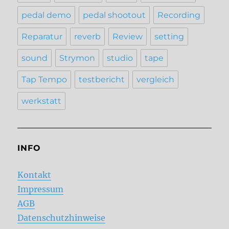
pedal demo
pedal shootout
Recording
Reparatur
reverb
Review
setting
sound
Strymon
studio
tape
Tap Tempo
testbericht
vergleich
werkstatt
INFO
Kontakt
Impressum
AGB
Datenschutzhinweise