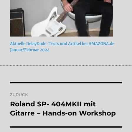
Aktuelle DelayDude-Tests und Artikel bei AMAZONA.de
Januar/Februar 2024
Beitragsnavigation
ZURÜCK
Roland SP- 404MKII mit
Vorheriger
Beitrag:
Gitarre – Hands-on Workshop