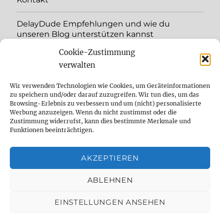
DelayDude Empfehlungen und wie du
unseren Blog unterstützen kannst
Cookie-Zustimmung
Unterme
Sprache:
öffnen
verwalten
YouTube
Wir verwenden Technologien wie Cookies, um Geräteinformationen
zu speichern und/oder darauf zuzugreifen. Wir tun dies, um das
Browsing-Erlebnis zu verbessern und um (nicht) personalisierte
Instagram
Werbung anzuzeigen. Wenn du nicht zustimmst oder die
Zustimmung widerrufst, kann dies bestimmte Merkmale und
Feed
Funktionen beeinträchtigen.
Suche
AKZEPTIEREN
Cookie Policy (EU)
ABLEHNEN
EINSTELLUNGEN ANSEHEN
The effect pedal specialist
Datenschutzbelehrung
Mit