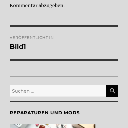
Kommentar abzugeben.
Beitragsnavigation
VERÖFFENTLICHT IN
Bild1
SU
Suche
nach:
REPARATUREN UND MODS