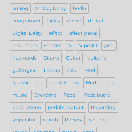
analog
Analog Delay
berlin
comparison
Delay
demo
digital
Digital Delay
effect
effect pedal
emulation
Fender
fx
fx pedal
gear
gearnerds
Gitarre
Guitar
guitar fx
guitargear
Looper
midi
Mod
Modification
modifikation
Modulation
music
Overdrive
Pedal
Pedalboard
pedal demo
pedal shootout
Recording
Reparatur
reverb
Review
setting