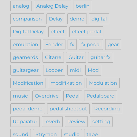
analog
Analog Delay
berlin
comparison
Delay
demo
digital
Digital Delay
effect
effect pedal
emulation
Fender
fx
fx pedal
gear
gearnerds
Gitarre
Guitar
guitar fx
guitargear
Looper
midi
Mod
Modification
modifikation
Modulation
music
Overdrive
Pedal
Pedalboard
pedal demo
pedal shootout
Recording
Reparatur
reverb
Review
setting
sound
Strymon
studio
tape