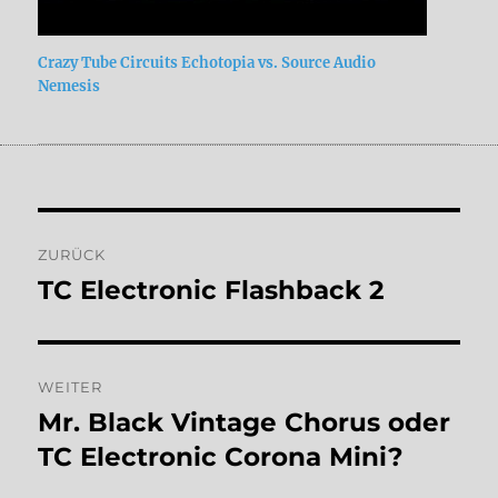
Crazy Tube Circuits Echotopia vs. Source Audio
Nemesis
Beitragsnavigation
ZURÜCK
TC Electronic Flashback 2
Vorheriger
Beitrag:
WEITER
Mr. Black Vintage Chorus oder
Nächster
Beitrag:
TC Electronic Corona Mini?