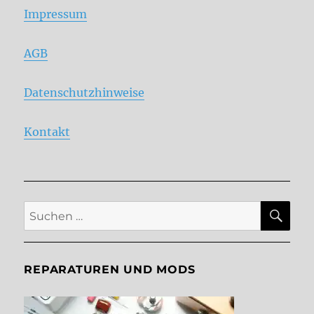
Impressum
AGB
Datenschutzhinweise
Kontakt
SU
Suche
nach:
REPARATUREN UND MODS