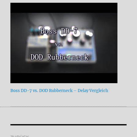
Boss DD-7 vs. DOD Rubberneck – Delay Vergleich
Beitragsnavigation
ZURÜCK