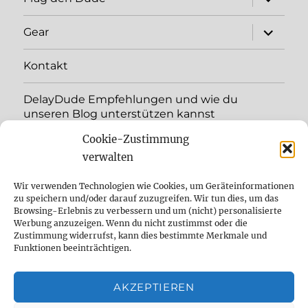
öffnen
Unterme
Gear
öffnen
Kontakt
DelayDude Empfehlungen und wie du
unseren Blog unterstützen kannst
Cookie-Zustimmung
Unterme
Sprache:
öffnen
verwalten
YouTube
Wir verwenden Technologien wie Cookies, um Geräteinformationen
zu speichern und/oder darauf zuzugreifen. Wir tun dies, um das
Browsing-Erlebnis zu verbessern und um (nicht) personalisierte
Instagram
Werbung anzuzeigen. Wenn du nicht zustimmst oder die
Zustimmung widerrufst, kann dies bestimmte Merkmale und
Feed
Funktionen beeinträchtigen.
Suche
AKZEPTIEREN