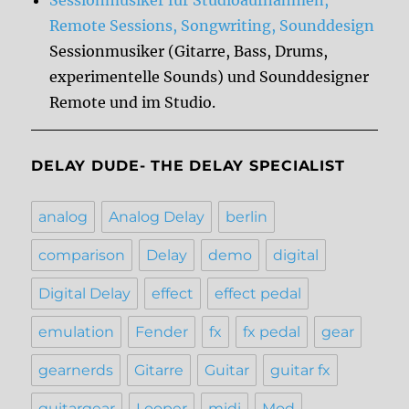
Sessionmusiker für Studioaufnahmen,
Remote Sessions, Songwriting, Sounddesign
Sessionmusiker (Gitarre, Bass, Drums,
experimentelle Sounds) und Sounddesigner
Remote und im Studio.
DELAY DUDE- THE DELAY SPECIALIST
analog
Analog Delay
berlin
comparison
Delay
demo
digital
Digital Delay
effect
effect pedal
emulation
Fender
fx
fx pedal
gear
gearnerds
Gitarre
Guitar
guitar fx
guitargear
Looper
midi
Mod