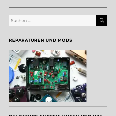
SU
Suche
nach:
REPARATUREN UND MODS