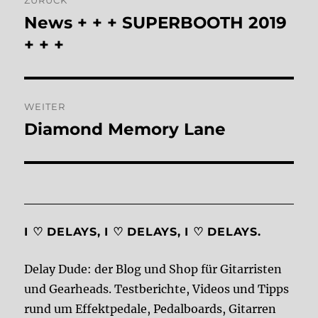
News + + + SUPERBOOTH 2019
Vorheriger
Beitrag:
+ + +
WEITER
Diamond Memory Lane
Nächster
Beitrag:
I ♡ DELAYS, I ♡ DELAYS, I ♡ DELAYS.
Delay Dude: der Blog und Shop für Gitarristen
und Gearheads. Testberichte, Videos und Tipps
rund um Effektpedale, Pedalboards, Gitarren