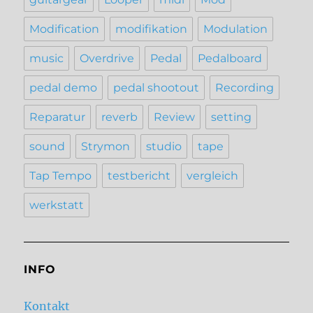
Modification
modifikation
Modulation
music
Overdrive
Pedal
Pedalboard
pedal demo
pedal shootout
Recording
Reparatur
reverb
Review
setting
sound
Strymon
studio
tape
Tap Tempo
testbericht
vergleich
werkstatt
INFO
Kontakt