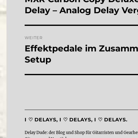
Beitrag:
Delay – Analog Delay Ver
WEITER
Effektpedale im Zusamm
Nächster
Beitrag:
Setup
I ♡ DELAYS, I ♡ DELAYS, I ♡ DELAYS.
Delay Dude: der Blog und Shop für Gitarristen und Gearhe