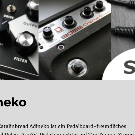
neko
Catalinbread Adineko ist ein Pedalboard-freundliches
tal Delay. Das 9V-Pedal verzichtet auf Tap Tempo, Stereo