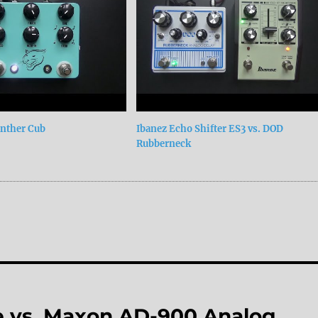
anther Cub
Ibanez Echo Shifter ES3 vs. DOD
Rubberneck
 vs. Maxon AD-900 Analog