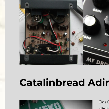
Catalinbread Adi
Das 
digi