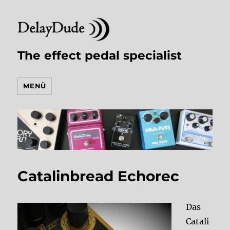
The effect pedal specialist
MENÜ
Catalinbread Echorec
Das
Catali