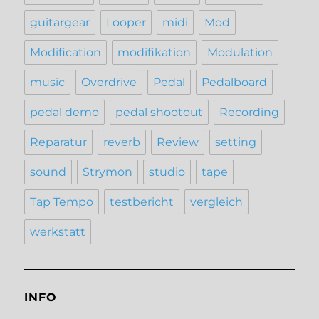
guitargear
Looper
midi
Mod
Modification
modifikation
Modulation
music
Overdrive
Pedal
Pedalboard
pedal demo
pedal shootout
Recording
Reparatur
reverb
Review
setting
sound
Strymon
studio
tape
Tap Tempo
testbericht
vergleich
werkstatt
INFO