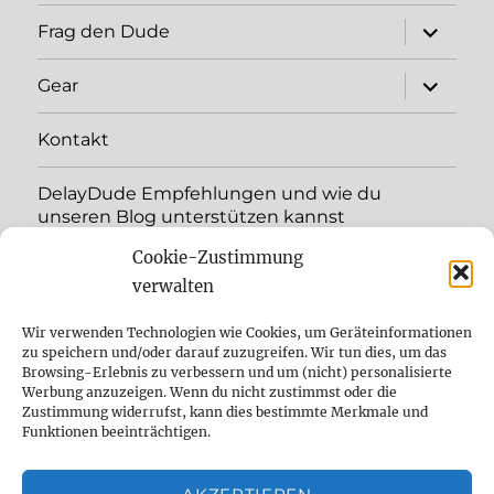
Unterme
Frag den Dude
öffnen
Unterme
Gear
öffnen
Kontakt
DelayDude Empfehlungen und wie du
unseren Blog unterstützen kannst
Cookie-Zustimmung
Unterme
Sprache:
öffnen
verwalten
YouTube
Wir verwenden Technologien wie Cookies, um Geräteinformationen
zu speichern und/oder darauf zuzugreifen. Wir tun dies, um das
Browsing-Erlebnis zu verbessern und um (nicht) personalisierte
Instagram
Werbung anzuzeigen. Wenn du nicht zustimmst oder die
Zustimmung widerrufst, kann dies bestimmte Merkmale und
Feed
Funktionen beeinträchtigen.
Suche