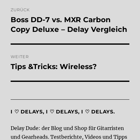
Beitragsnavigation
ZURÜCK
Boss DD-7 vs. MXR Carbon
Vorheriger
Beitrag:
Copy Deluxe – Delay Vergleich
WEITER
Tips &Tricks: Wireless?
Nächster
Beitrag:
I ♡ DELAYS, I ♡ DELAYS, I ♡ DELAYS.
Delay Dude: der Blog und Shop für Gitarristen
und Gearheads. Testberichte, Videos und Tipps