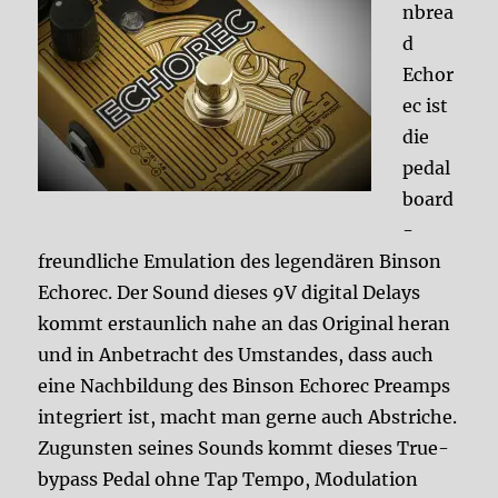
nbrea
d
Echor
ec ist
die
pedal
board
-
freundliche Emulation des legendären Binson
Echorec.
Der Sound dieses 9V digital Delays
kommt erstaunlich nahe an das Original heran
und in Anbetracht des Umstandes, dass auch
eine Nachbildung des Binson Echorec Preamps
integriert ist, macht man gerne auch Abstriche.
Zugunsten seines Sounds kommt dieses True-
bypass Pedal ohne Tap Tempo, Modulation