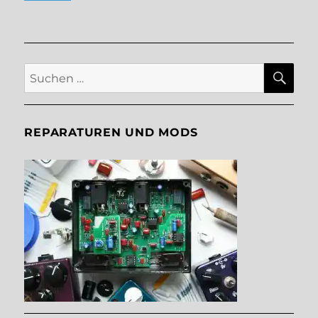
SU
Suche
nach:
REPARATUREN UND MODS