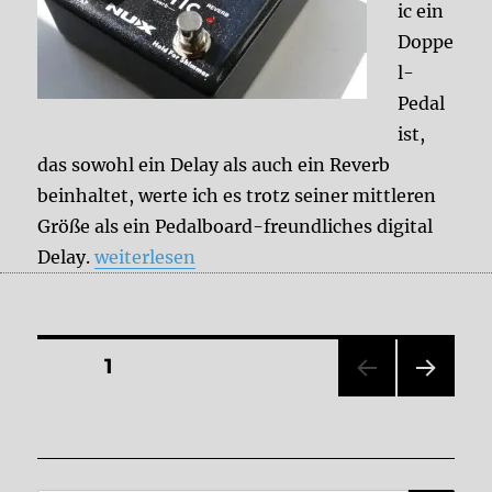
ic ein
Doppe
l-
Pedal
ist,
das sowohl ein Delay als auch ein Reverb
beinhaltet, werte ich es trotz seiner mittleren
Größe als ein Pedalboard-freundliches digital
„NUX Atlantic“
Delay.
weiterlesen
Seitennummerierung
SEITE
1
NÄC
der
HSTE
SEIT
Beiträge
E