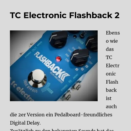
TC Electronic Flashback 2
Ebens
o wie
das
TC
Electr
onic
Flash
back
ist
auch
die 2er Version ein Pedalboard-freundliches
Digital Delay.
Zusätzlich zu den bekannten Sounds hat das