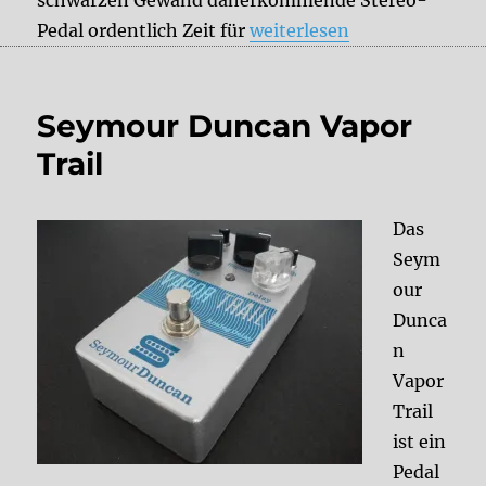
„Source Audio Nemesis“
Pedal ordentlich Zeit für
weiterlesen
Seymour Duncan Vapor
Trail
Das
Seym
our
Dunca
n
Vapor
Trail
ist ein
Pedal