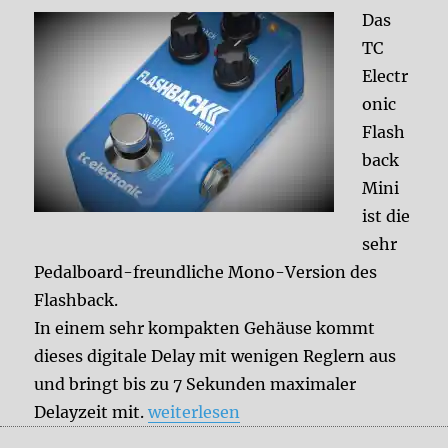
Das
TC
Electr
onic
Flash
back
Mini
ist die
sehr
Pedalboard-freundliche Mono-Version des
Flashback.
In einem sehr kompakten Gehäuse kommt
dieses digitale Delay mit wenigen Reglern aus
und bringt bis zu 7 Sekunden maximaler
„TC Electronic Flashback Mini“
Delayzeit mit.
weiterlesen