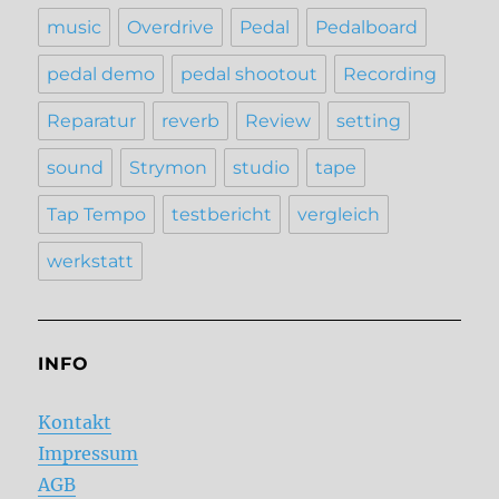
music
Overdrive
Pedal
Pedalboard
pedal demo
pedal shootout
Recording
Reparatur
reverb
Review
setting
sound
Strymon
studio
tape
Tap Tempo
testbericht
vergleich
werkstatt
INFO
Kontakt
Impressum
AGB