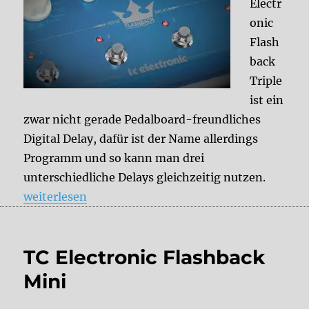
Electr
onic
Flash
back
Triple
ist ein
zwar nicht gerade Pedalboard-freundliches
Digital Delay, dafür ist der Name allerdings
Programm und so kann man drei
unterschiedliche Delays gleichzeitig nutzen.
„TC Electronic Flashback Triple“
weiterlesen
TC Electronic Flashback
Mini