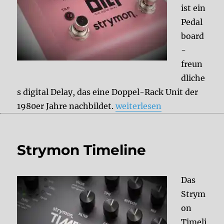
ist ein
Pedal
board
-
freun
dliche
s digital Delay, das eine Doppel-Rack Unit der
„Strymon DIG“
1980er Jahre nachbildet.
weiterlesen
Strymon Timeline
Das
Strym
on
Timeli