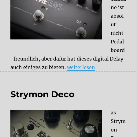
ne ist
absol
ut
nicht
Pedal
board
-freundlich, aber dafür hat dieses digital Delay
„Strymon Timeline“
auch einiges zu bieten.
weiterlesen
Strymon Deco
as
Strym
on