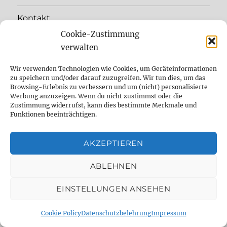
Kontakt
Cookie-Zustimmung
DelayDude Empfehlungen und wie du
verwalten
unseren Blog unterstützen kannst
Wir verwenden Technologien wie Cookies, um Geräteinformationen
Unterme
Sprache:
zu speichern und/oder darauf zuzugreifen. Wir tun dies, um das
öffnen
Browsing-Erlebnis zu verbessern und um (nicht) personalisierte
Werbung anzuzeigen. Wenn du nicht zustimmst oder die
YouTube
Zustimmung widerrufst, kann dies bestimmte Merkmale und
Funktionen beeinträchtigen.
Instagram
AKZEPTIEREN
Feed
ABLEHNEN
Suche
EINSTELLUNGEN ANSEHEN
Cookie Policy (EU)
Cookie Policy
Datenschutzbelehrung
Impressum