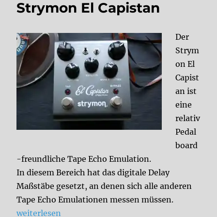
Strymon El Capistan
Der
Strym
on El
Capist
an ist
eine
relativ
Pedal
board
-freundliche Tape Echo Emulation.
In diesem Bereich hat das digitale Delay
Maßstäbe gesetzt, an denen sich alle anderen
Tape Echo Emulationen messen müssen.
„Strymon El Capistan“
weiterlesen