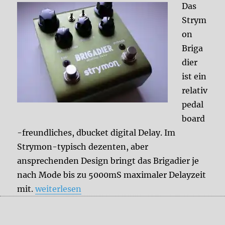
Das
Strym
on
Briga
dier
ist ein
relativ
pedal
board
-freundliches, dbucket digital Delay. Im
Strymon-typisch dezenten, aber
ansprechenden Design bringt das Brigadier je
nach Mode bis zu 5000mS maximaler Delayzeit
„Strymon Brigadier“
mit.
weiterlesen