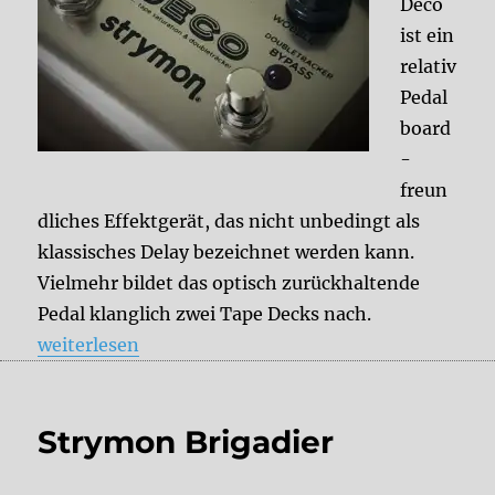
Deco
ist ein
relativ
Pedal
board
-
freun
dliches Effektgerät, das nicht unbedingt als
klassisches Delay bezeichnet werden kann.
Vielmehr bildet das optisch zurückhaltende
Pedal klanglich zwei Tape Decks nach.
„Strymon Deco“
weiterlesen
Strymon Brigadier