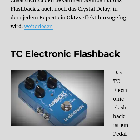
Flashback 2 auch noch das Crystal Delay, in
dem jedem Repeat ein Oktaveffekt hinzugefügt
„TC Electronic Flashback 2“
wird.
weiterlesen
TC Electronic Flashback
Das
TC
Electr
onic
Flash
back
ist ein
Pedal