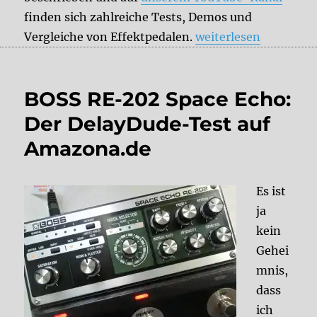
finden sich zahlreiche Tests, Demos und
„DelayDude empfiehl
Vergleiche von Effektpedalen.
weiterlesen
BOSS RE-202 Space Echo:
Der DelayDude-Test auf
Amazona.de
Es ist
ja
kein
Gehei
mnis,
dass
ich