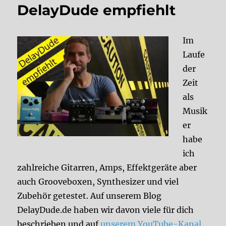
DelayDude empfiehlt
Im
Laufe
der
Zeit
als
Musik
er
habe
ich
zahlreiche Gitarren, Amps, Effektgeräte aber
auch Grooveboxen, Synthesizer und viel
Zubehör getestet. Auf unserem Blog
DelayDude.de haben wir davon viele für dich
beschrieben und auf
unserem YouTube-Kanal