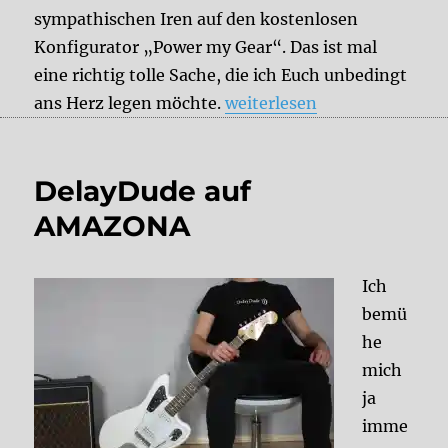
sympathischen Iren auf den kostenlosen
Konfigurator „Power my Gear“. Das ist mal
eine richtig tolle Sache, die ich Euch unbedingt
„Power für das Gear: myVolt
ans Herz legen möchte.
weiterlesen
DelayDude auf
AMAZONA
Ich
bemü
he
mich
ja
imme