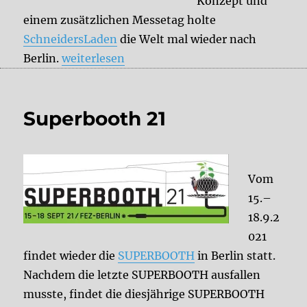
Konzept und
einem zusätzlichen Messetag holte
SchneidersLaden
die Welt mal wieder nach
„SUPERBOOTH 2021 – Meine Highlights“
Berlin.
weiterlesen
Superbooth 21
Vom
15.–
18.9.2
021
findet wieder die
SUPERBOOTH
in Berlin statt.
Nachdem die letzte SUPERBOOTH ausfallen
musste, findet die diesjährige SUPERBOOTH