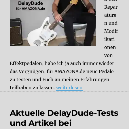
Repar
ature
n und
Modif
ikati
onen
von
Effektpedalen, habe ich ja auch immer wieder
das Vergnügen, für AMAZONA.de neue Pedale
zu testen und Euch an meinen Erfahrungen
„Aktuelle DelayDude-Tests und
teilhaben zu lassen.
weiterlesen
Aktuelle DelayDude-Tests
und Artikel bei