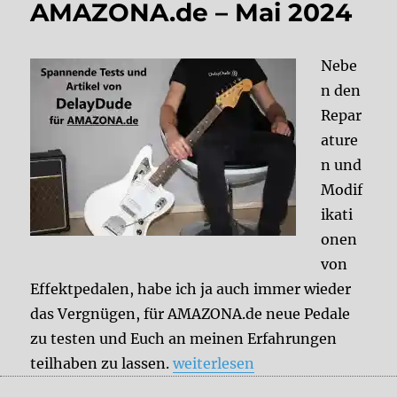
AMAZONA.de – Mai 2024
Nebe
n den
Repar
ature
n und
Modif
ikati
onen
von
Effektpedalen, habe ich ja auch immer wieder
das Vergnügen, für AMAZONA.de neue Pedale
zu testen und Euch an meinen Erfahrungen
„Aktuelle DelayDude-Tests und
teilhaben zu lassen.
weiterlesen