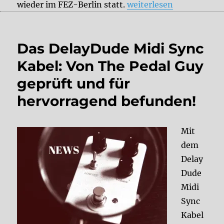
„Superbooth 21“
wieder im FEZ-Berlin statt.
weiterlesen
Das DelayDude Midi Sync
Kabel: Von The Pedal Guy
geprüft und für
hervorragend befunden!
Mit
dem
Delay
Dude
Midi
Sync
Kabel