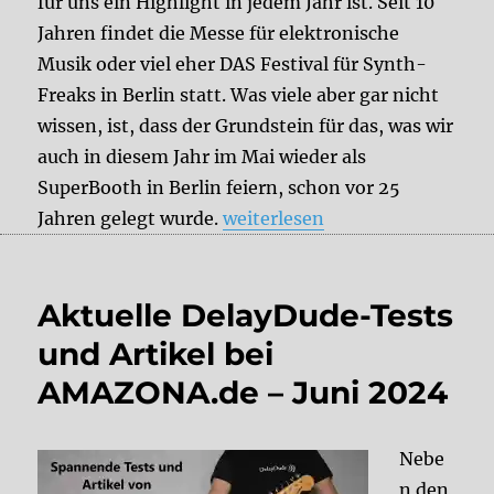
für uns ein Highlight in jedem Jahr ist. Seit 10
Jahren findet die Messe für elektronische
Musik oder viel eher DAS Festival für Synth-
Freaks in Berlin statt. Was viele aber gar nicht
wissen, ist, dass der Grundstein für das, was wir
auch in diesem Jahr im Mai wieder als
SuperBooth in Berlin feiern, schon vor 25
„SuperBooth 2026 + HerrSchne
Jahren gelegt wurde.
weiterlesen
Aktuelle DelayDude-Tests
und Artikel bei
AMAZONA.de – Juni 2024
Nebe
n den