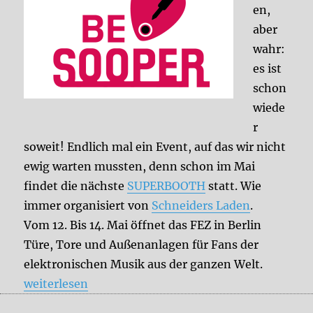
en,
aber
wahr:
es ist
schon
wiede
r
soweit! Endlich mal ein Event, auf das wir nicht
ewig warten mussten, denn schon im Mai
findet die nächste
SUPERBOOTH
statt. Wie
immer organisiert von
Schneiders Laden
.
Vom 12. Bis 14. Mai öffnet das FEZ in Berlin
Türe, Tore und Außenanlagen für Fans der
elektronischen Musik aus der ganzen Welt.
„Save the Date: SUPERBOOTH 2022“
weiterlesen