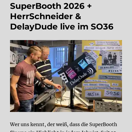
SuperBooth 2026 +
HerrSchneider &
DelayDude live im SO36
Wer uns kennt, der weiß, dass die SuperBooth