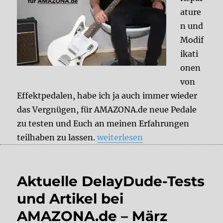
ature
n und
Modif
ikati
onen
von
Effektpedalen, habe ich ja auch immer wieder
das Vergnügen, für AMAZONA.de neue Pedale
zu testen und Euch an meinen Erfahrungen
„Aktuelle DelayDude-Tests und
teilhaben zu lassen.
weiterlesen
Aktuelle DelayDude-Tests
und Artikel bei
AMAZONA.de – März