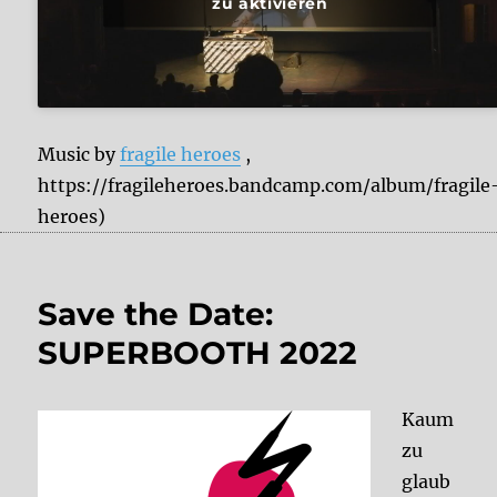
zu aktivieren
Music by
fragile heroes
,
https://fragileheroes.bandcamp.com/album/fragile
heroes)
Save the Date:
SUPERBOOTH 2022
Kaum
zu
glaub