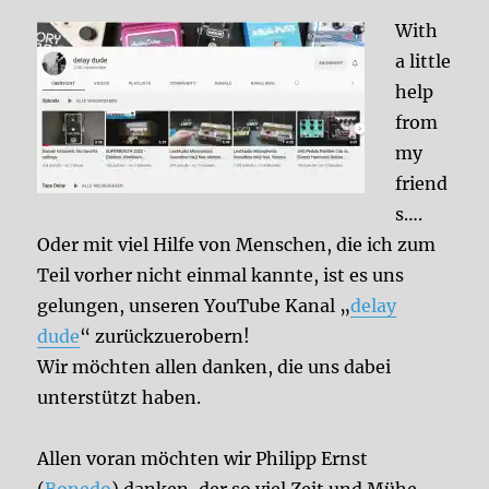
With
a little
help
from
my
friend
s….
Oder mit viel Hilfe von Menschen, die ich zum
Teil vorher nicht einmal kannte, ist es uns
gelungen, unseren YouTube Kanal „
delay
dude
“ zurückzuerobern!
Wir möchten allen danken, die uns dabei
unterstützt haben.
Allen voran möchten wir Philipp Ernst