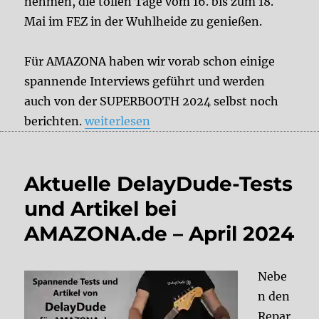
nehmen, die tollen Tage vom 16. bis zum 18.
Mai im FEZ in der Wuhlheide zu genießen.
Für AMAZONA haben wir vorab schon einige
spannende Interviews geführt und werden
auch von der SUPERBOOTH 2024 selbst noch
„Team DelayDude auf der SUPERBOOTH 
berichten.
weiterlesen
Aktuelle DelayDude-Tests
und Artikel bei
AMAZONA.de – April 2024
Nebe
n den
Repar