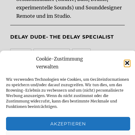
experimentelle Sounds) und Sounddesigner
Remote und im Studio.
DELAY DUDE- THE DELAY SPECIALIST
analog
Analog Delay
berlin
Cookie-Zustimmung
comparison
Delay
demo
digital
verwalten
Digital Delay
effect
effect pedal
Wir verwenden Technologien wie Cookies, um Geräteinformationen
zu speichern und/oder darauf zuzugreifen. Wir tun dies, um das
Browsing-Erlebnis zu verbessern und um (nicht) personalisierte
emulation
Fender
fx
fx pedal
gear
Werbung anzuzeigen. Wenn du nicht zustimmst oder die
Zustimmung widerrufst, kann dies bestimmte Merkmale und
gearnerds
Gitarre
Guitar
guitar fx
Funktionen beeinträchtigen.
guitargear
Looper
midi
Mod
AKZEPTIEREN
Modification
modifikation
Modulation