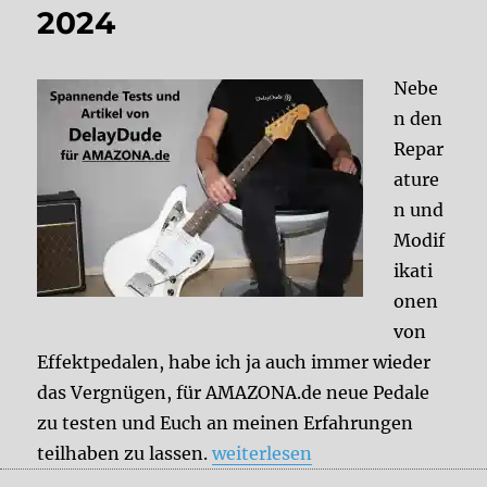
2024
Nebe
n den
Repar
ature
n und
Modif
ikati
onen
von
Effektpedalen, habe ich ja auch immer wieder
das Vergnügen, für AMAZONA.de neue Pedale
zu testen und Euch an meinen Erfahrungen
„Aktuelle DelayDude-Tests und
teilhaben zu lassen.
weiterlesen