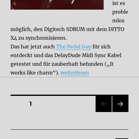
ist es
proble
mlos
möglich, den Digitech SDRUM mit dem DITTO
X4 zu synchronisieren.
Das hat jetzt auch
The Pedal Guy
für sich
entdeckt und das DelayDude Midi Sync Kabel
getestet und für zauberhaft befunden („It
„Das DelayDude Midi Sync Kabel
works like charm“).
weiterlesen
Seitennummerierung
SEITE
1
NÄC
der
HSTE
SEIT
Beiträge
E