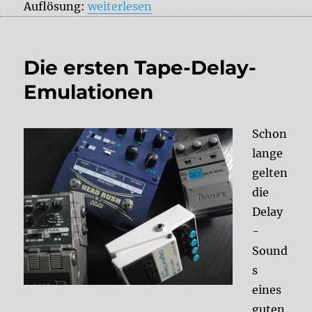
„Digital Delay Blind Comparison: Ibanez
Auflösung:
weiterlesen
Die ersten Tape-Delay-
Emulationen
Schon
lange
gelten
die
Delay
-
Sound
s
eines
guten