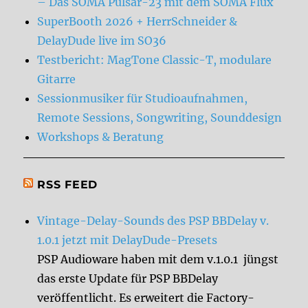
– Das SOMA Pulsar-23 mit dem SOMA Flux
SuperBooth 2026 + HerrSchneider &
DelayDude live im SO36
Testbericht: MagTone Classic-T, modulare
Gitarre
Sessionmusiker für Studioaufnahmen,
Remote Sessions, Songwriting, Sounddesign
Workshops & Beratung
RSS FEED
Vintage-Delay-Sounds des PSP BBDelay v.
1.0.1 jetzt mit DelayDude-Presets
PSP Audioware haben mit dem v.1.0.1 jüngst
das erste Update für PSP BBDelay
veröffentlicht. Es erweitert die Factory-