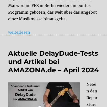
Mai wird im FEZ in Berlin wieder ein buntes
Programm geboten, das weit über das Angebot
einer Musikmesse hinausgeht.
„Superbooth Berlin 2025 – DelayDude ist für euch 
weiterlesen
Aktuelle DelayDude-Tests
und Artikel bei
AMAZONA.de – April 2024
Nebe
n den
Repar
ature