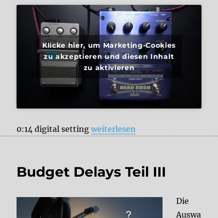
Klicke hier, um Marketing-Cookies
zu akzeptieren und diesen Inhalt
zu aktivieren
„Akai Headrush vs. Ibanez DE7“
0:14 digital setting
weiterlesen
Budget Delays Teil III
Die
Auswa