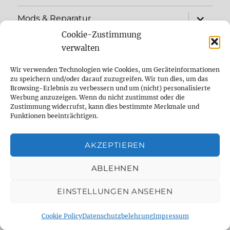
Unterme
Mods & Reparatur
öffnen
Cookie-Zustimmung
Unterme
Workshops & Beratung
verwalten
öffnen
Sessionmusiker für Studioaufnahmen, Remote
Wir verwenden Technologien wie Cookies, um Geräteinformationen
Sessions, Songwriting, Sounddesign
zu speichern und/oder darauf zuzugreifen. Wir tun dies, um das
Browsing-Erlebnis zu verbessern und um (nicht) personalisierte
Werbung anzuzeigen. Wenn du nicht zustimmst oder die
Unterme
Frag den Dude
Zustimmung widerrufst, kann dies bestimmte Merkmale und
öffnen
Funktionen beeinträchtigen.
Unterme
Gear
öffnen
AKZEPTIEREN
Kontakt
ABLEHNEN
DelayDude Empfehlungen und wie du
unseren Blog unterstützen kannst
EINSTELLUNGEN ANSEHEN
Unterme
Sprache:
Cookie Policy
Datenschutzbelehrung
Impressum
öffnen