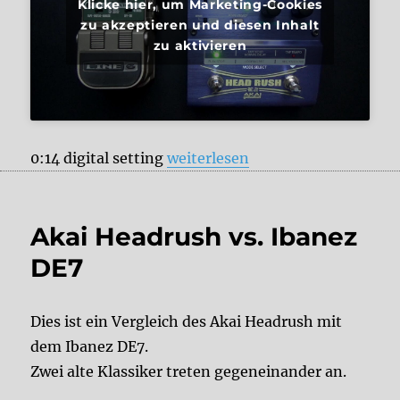
Klicke hier, um Marketing-Cookies
zu akzeptieren und diesen Inhalt
zu aktivieren
„Akai Headrush vs. Line6 Echo P
0:14 digital setting
weiterlesen
Akai Headrush vs. Ibanez
DE7
Dies ist ein Vergleich des Akai Headrush mit
dem Ibanez DE7.
Zwei alte Klassiker treten gegeneinander an.