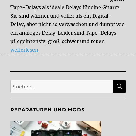
Tape-Delays als ideale Delays für eine Gitarre.
Sie sind wärmer und voller als ein Digital-
Delay, aber nicht so verwaschen und dumpf wie
ein analoges Delay. Leider sind Tape-Delays
pflegeintensiv, groß, schwer und teuer.
„Die ersten Tape-Delay-Emulationen“
weiterlesen
SU
Suche
nach:
REPARATUREN UND MODS