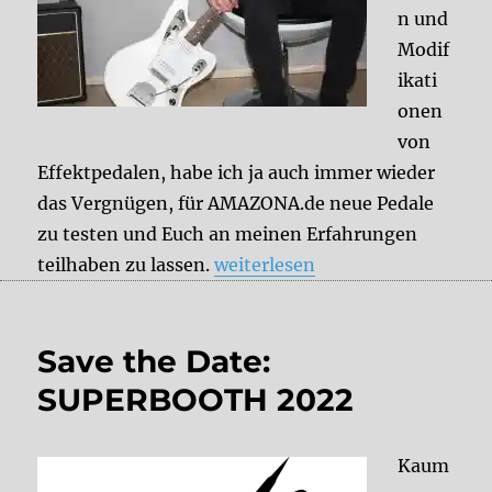
n und
Modif
ikati
onen
von
Effektpedalen, habe ich ja auch immer wieder
das Vergnügen, für AMAZONA.de neue Pedale
zu testen und Euch an meinen Erfahrungen
„Aktuelle DelayDude-Tests und
teilhaben zu lassen.
weiterlesen
Save the Date:
SUPERBOOTH 2022
Kaum