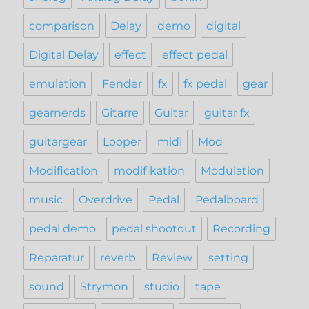
comparison
Delay
demo
digital
Digital Delay
effect
effect pedal
emulation
Fender
fx
fx pedal
gear
gearnerds
Gitarre
Guitar
guitar fx
guitargear
Looper
midi
Mod
Modification
modifikation
Modulation
music
Overdrive
Pedal
Pedalboard
pedal demo
pedal shootout
Recording
Reparatur
reverb
Review
setting
sound
Strymon
studio
tape