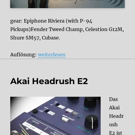
gear: Epiphone Riviera (with P-94
Pickups)Fender Tweed Champ, Celestion G12M,
Shure SM57, Cubase.
„Blind Digital Delay Vergleich: Line 6 E
Auflösung:
weiterlesen
Akai Headrush E2
Das
Akai
Headr
ush
E2 ist