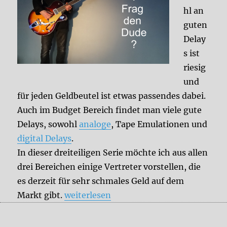
hl an
guten
Delay
s ist
riesig
und
für jeden Geldbeutel ist etwas passendes dabei.
Auch im Budget Bereich findet man viele gute
Delays, sowohl
analoge
, Tape Emulationen und
digital Delays
.
In dieser dreiteiligen Serie möchte ich aus allen
drei Bereichen einige Vertreter vorstellen, die
es derzeit für sehr schmales Geld auf dem
„Budget Delays Teil III“
Markt gibt.
weiterlesen