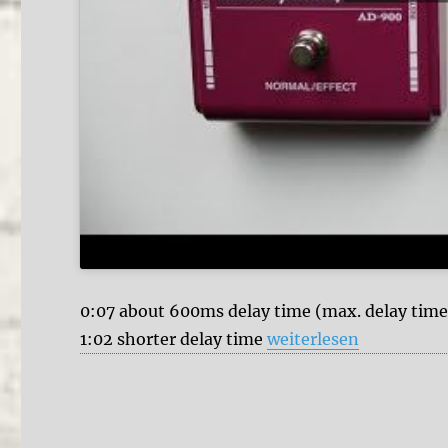
0:07 about 600ms delay time (max. delay tim
„AnalogMan ARDX20 vs
1:02 shorter delay time
weiterlesen