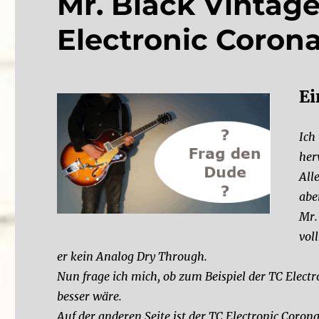
Mr. Black Vintag
Electronic Coron
Ei
Ich
her
All
abe
Mr.
vol
er kein Analog Dry Through.
Nun frage ich mich, ob zum Beispiel der TC Elect
besser wäre.
Auf der anderen Seite ist der TC Electronic Corona 