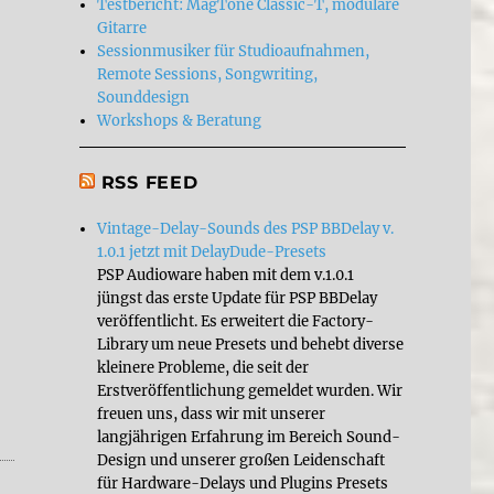
Testbericht: MagTone Classic-T, modulare
Gitarre
Sessionmusiker für Studioaufnahmen,
Remote Sessions, Songwriting,
Sounddesign
Workshops & Beratung
RSS FEED
Vintage-Delay-Sounds des PSP BBDelay v.
1.0.1 jetzt mit DelayDude-Presets
PSP Audioware haben mit dem v.1.0.1
jüngst das erste Update für PSP BBDelay
lung: “fuzz the sound that revolutionized the world”“
veröffentlicht. Es erweitert die Factory-
Library um neue Presets und behebt diverse
kleinere Probleme, die seit der
Erstveröffentlichung gemeldet wurden. Wir
freuen uns, dass wir mit unserer
langjährigen Erfahrung im Bereich Sound-
Design und unserer großen Leidenschaft
für Hardware-Delays und Plugins Presets