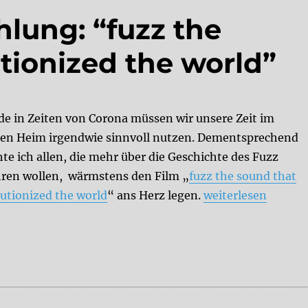
lung: “fuzz the
tionized the world”
de in Zeiten von Corona müssen wir unsere Zeit im
ten Heim irgendwie sinnvoll nutzen. Dementsprechend
te ich allen, die mehr über die Geschichte des Fuzz
hren wollen, wärmstens den Film „
fuzz the sound that
„YouTube – Empfeh
lutionized the world
“ ans Herz legen.
weiterlesen