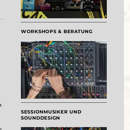
a Mini?“
WORKSHOPS & BERATUNG
a
SESSIONMUSIKER UND
SOUNDDESIGN
n