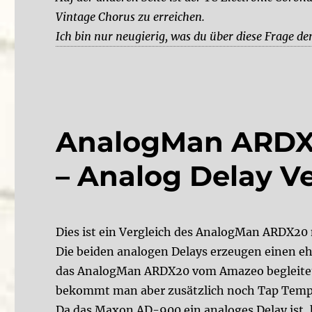
Vintage Chorus zu erreichen.
Ich bin nur neugierig, was du über diese Frage de
AnalogMan ARDX
– Analog Delay V
Dies ist ein Vergleich des AnalogMan ARDX2
Die beiden analogen Delays erzeugen einen eh
das AnalogMan ARDX20 vom Amazeo begleitet w
bekommt man aber zusätzlich noch Tap Temp
Da das Maxon AD-900 ein analoges Delay ist,