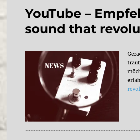
YouTube – Empfeh
sound that revolu
Gera
trau
möch
erfa
revo