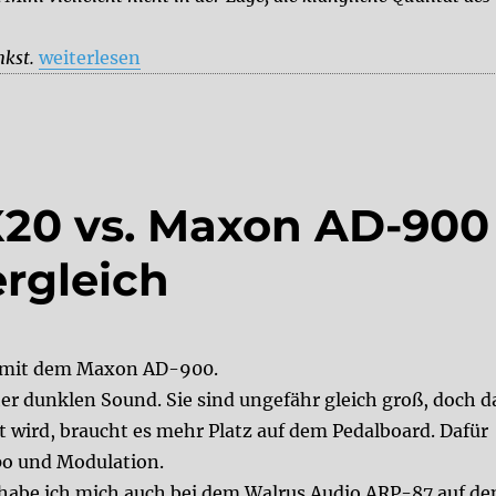
„Mr. Black Vintage Chorus oder TC Electronic Coron
nkst.
weiterlesen
20 vs. Maxon AD-900
ergleich
0 mit dem Maxon AD-900.
er dunklen Sound. Sie sind ungefähr gleich groß, doch d
ird, braucht es mehr Platz auf dem Pedalboard. Dafür
o und Modulation.
 habe ich mich auch bei dem Walrus Audio ARP-87 auf de