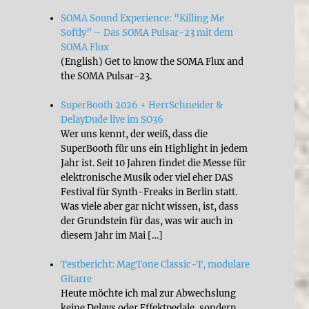
SOMA Sound Experience: “Killing Me
Softly” – Das SOMA Pulsar-23 mit dem
SOMA Flux
(English) Get to know the SOMA Flux and
the SOMA Pulsar-23.
SuperBooth 2026 + HerrSchneider &
DelayDude live im SO36
Wer uns kennt, der weiß, dass die
SuperBooth für uns ein Highlight in jedem
Jahr ist. Seit 10 Jahren findet die Messe für
elektronische Musik oder viel eher DAS
Festival für Synth-Freaks in Berlin statt.
Was viele aber gar nicht wissen, ist, dass
der Grundstein für das, was wir auch in
diesem Jahr im Mai […]
Testbericht: MagTone Classic-T, modulare
Gitarre
Heute möchte ich mal zur Abwechslung
keine Delays oder Effektpedale, sondern