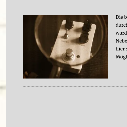
Die 
durc
wurd
Nebe
hier
Mögl