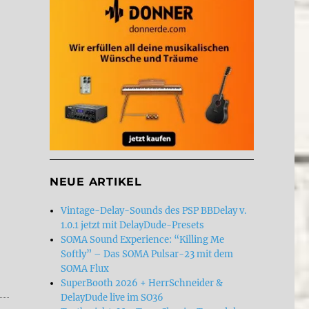
NEUE ARTIKEL
lung: “fuzz the sound that revolutionized the world”“
Vintage-Delay-Sounds des PSP BBDelay v.
1.0.1 jetzt mit DelayDude-Presets
SOMA Sound Experience: “Killing Me
Softly” – Das SOMA Pulsar-23 mit dem
SOMA Flux
SuperBooth 2026 + HerrSchneider &
DelayDude live im SO36