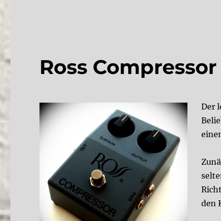
Ross Compressor
Der 
Beli
eine
Zunä
selt
Richt
den 