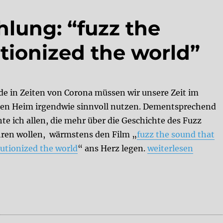
lung: “fuzz the
tionized the world”
de in Zeiten von Corona müssen wir unsere Zeit im
ten Heim irgendwie sinnvoll nutzen. Dementsprechend
te ich allen, die mehr über die Geschichte des Fuzz
hren wollen, wärmstens den Film „
fuzz the sound that
„YouTube – Empfeh
lutionized the world
“ ans Herz legen.
weiterlesen