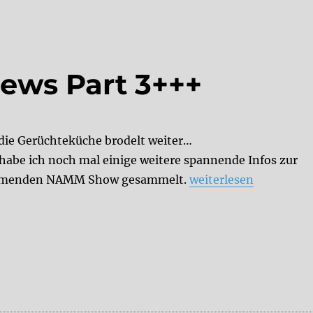
ews Part 3+++
die Gerüchteküche brodelt weiter…
 habe ich noch mal einige weitere spannende Infos zur
„+++ NAMM 2019 New
menden NAMM Show gesammelt.
weiterlesen