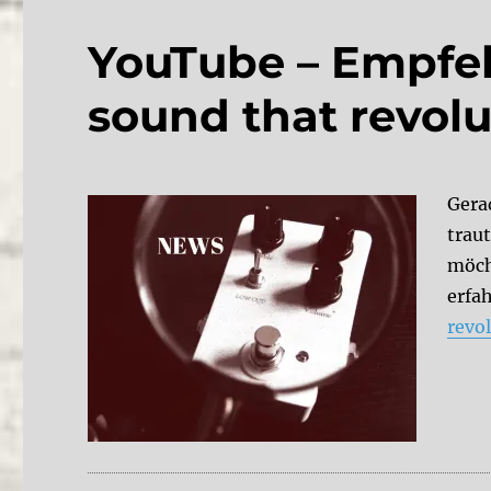
YouTube – Empfeh
sound that revolu
Gera
trau
möch
erfa
revo