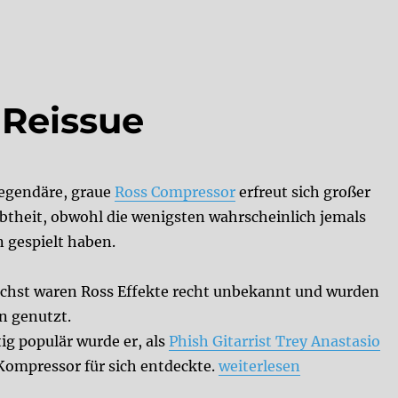
 Reissue
legendäre, graue
Ross Compressor
erfreut sich großer
ebtheit, obwohl die wenigsten wahrscheinlich jemals
n gespielt haben.
chst waren Ross Effekte recht unbekannt und wurden
en genutzt.
ig populär wurde er, als
Phish Gitarrist Trey Anastasio
„Ross Compressor Reissu
Kompressor für sich entdeckte.
weiterlesen