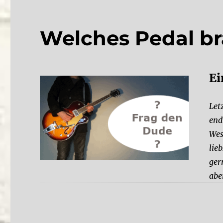
Welches Pedal br
Ei
Let
end
Wes
lie
ger
abe