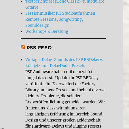
Testbericht: MagTone Classic-T, modulare
Gitarre
Sessionmusiker für Studioaufnahmen,
Remote Sessions, Songwriting,
Sounddesign
Workshops & Beratung
RSS FEED
Vintage-Delay-Sounds des PSP BBDelay v.
1.0.1 jetzt mit DelayDude-Presets
PSP Audioware haben mit dem v.1.0.1
s Part 3+++“
jüngst das erste Update für PSP BBDelay
veröffentlicht. Es erweitert die Factory-
Library um neue Presets und behebt diverse
kleinere Probleme, die seit der
Erstveröffentlichung gemeldet wurden. Wir
freuen uns, dass wir mit unserer
langjährigen Erfahrung im Bereich Sound-
Design und unserer großen Leidenschaft
für Hardware-Delays und Plugins Presets