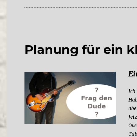
Planung für ein 
Ei
Ich
Hab
abe
Jet
Ove
Tub