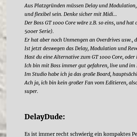
Aus Platzgründen müssen Delay und Modulation,
und flexibel sein. Denke sicher mit Midi…
Der Boss GT 1000 Core wäre z.B. so eins, und hat 
500er Serie).
Er hat aber noch Unmengen an Overdrives usw., di
Ist jetzt deswegen das Delay, Modulation und Reve
Hast du eine Alternative zum GT 1000 Core, oder i
Ich bin mit Boss immer gut gefahren, live und i
Im Studio habe ich ja das große Board, hauptsäch
Ach ja, ich bin kein großer Fan vom Editieren, al
super.
DelayDude:
Es ist immer recht schwierig ein kompaktes P