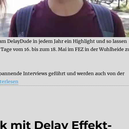
am DelayDude in jedem Jahr ein Highlight und so lassen
 Tage vom 16. bis zum 18. Mai im FEZ in der Wuhlheide z
pannende Interviews geführt und werden auch von der
am DelayDude auf der SUPERBOOTH 24“
terlesen
k mit Delay Effekt-