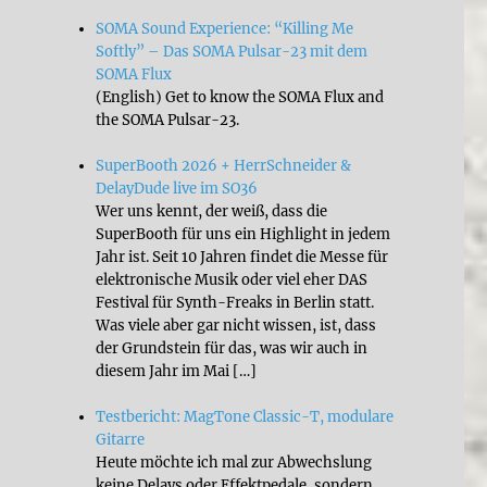
SOMA Sound Experience: “Killing Me
Softly” – Das SOMA Pulsar-23 mit dem
SOMA Flux
(English) Get to know the SOMA Flux and
the SOMA Pulsar-23.
SuperBooth 2026 + HerrSchneider &
DelayDude live im SO36
Wer uns kennt, der weiß, dass die
SuperBooth für uns ein Highlight in jedem
Jahr ist. Seit 10 Jahren findet die Messe für
elektronische Musik oder viel eher DAS
Festival für Synth-Freaks in Berlin statt.
Was viele aber gar nicht wissen, ist, dass
der Grundstein für das, was wir auch in
diesem Jahr im Mai […]
Testbericht: MagTone Classic-T, modulare
Gitarre
Heute möchte ich mal zur Abwechslung
keine Delays oder Effektpedale, sondern