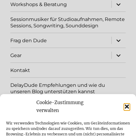
Unterme
Workshops & Beratung
öffnen
Sessionmusiker für Studioaufnahmen, Remote
Sessions, Songwriting, Sounddesign
Unterme
Frag den Dude
öffnen
Unterme
Gear
öffnen
Kontakt
DelayDude Empfehlungen und wie du
unseren Blog unterstützen kannst
Cookie-Zustimmung
Unterme
Sprache:
öffnen
verwalten
YouTube
Wir verwenden Technologien wie Cookies, um Geräteinformationen
zu speichern und/oder darauf zuzugreifen. Wir tun dies, um das
Browsing-Erlebnis zu verbessern und um (nicht) personalisierte