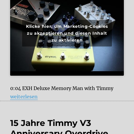
Klicke hier, um Marketing-Cookies
zu akzeptieren und diesen Inhalt
zu aktivieren
0:04 EXH Deluxe Memory Man with Timmy
„Tape Emulation, analog und digital Delay – Wie kl
weiterlesen
15 Jahre Timmy V3
Anniversary Overdrive