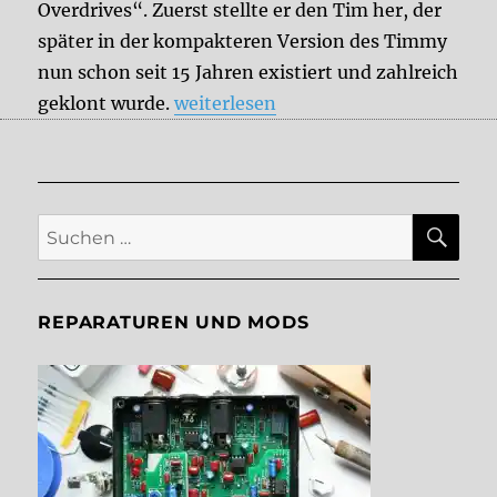
Overdrives“. Zuerst stellte er den Tim her, der
später in der kompakteren Version des Timmy
nun schon seit 15 Jahren existiert und zahlreich
„15 Jahre Timmy V3 Anniversary Ove
geklont wurde.
weiterlesen
SU
Suche
nach:
REPARATUREN UND MODS