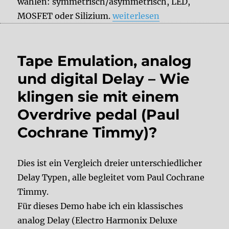
wählen: symmetrisch/asymmetrisch, LED,
„Mod: Interner Clipping Swi
MOSFET oder Silizium.
weiterlesen
Tape Emulation, analog
und digital Delay – Wie
klingen sie mit einem
Overdrive pedal (Paul
Cochrane Timmy)?
Dies ist ein Vergleich dreier unterschiedlicher
Delay Typen, alle begleitet vom Paul Cochrane
Timmy.
Für dieses Demo habe ich ein klassisches
analog Delay (Electro Harmonix Deluxe