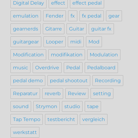
Digital Delay
effect
effect pedal
emulation
Fender
fx
fx pedal
gear
gearnerds
Gitarre
Guitar
guitar fx
guitargear
Looper
midi
Mod
Modification
modifikation
Modulation
music
Overdrive
Pedal
Pedalboard
pedal demo
pedal shootout
Recording
Reparatur
reverb
Review
setting
sound
Strymon
studio
tape
Tap Tempo
testbericht
vergleich
werkstatt