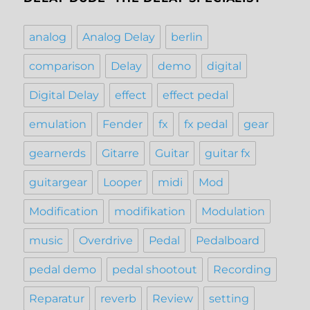
analog
Analog Delay
berlin
comparison
Delay
demo
digital
Digital Delay
effect
effect pedal
emulation
Fender
fx
fx pedal
gear
gearnerds
Gitarre
Guitar
guitar fx
guitargear
Looper
midi
Mod
Modification
modifikation
Modulation
music
Overdrive
Pedal
Pedalboard
pedal demo
pedal shootout
Recording
Reparatur
reverb
Review
setting