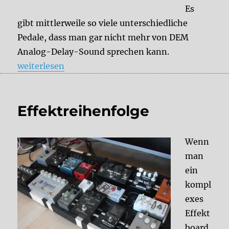
Es
gibt mittlerweile so viele unterschiedliche
Pedale, dass man gar nicht mehr von DEM
Analog-Delay-Sound sprechen kann.
„Analog Delay Sound“
weiterlesen
Effektreihenfolge
Wenn
man
ein
kompl
exes
Effekt
board