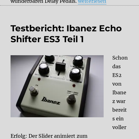
„Testbericht: Ibanez Ech
wunderbaren Delay Pedals.
weiterlesen
Testbericht: Ibanez Echo
Shifter ES3 Teil 1
Schon
das
ES2
von
Ibane
z war
bereit
s ein
voller
Erfolg: Der Slider animiert zum