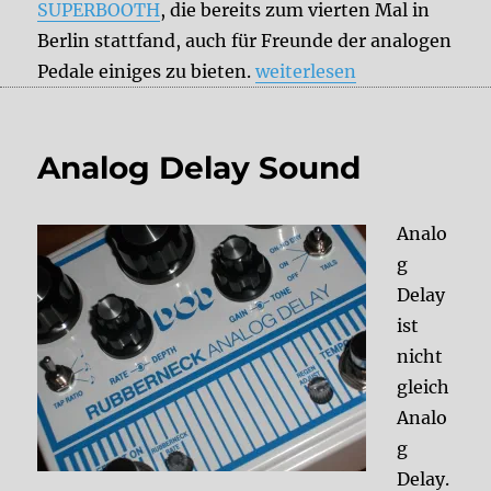
SUPERBOOTH
, die bereits zum vierten Mal in
Berlin stattfand, auch für Freunde der analogen
„SUPERBOOTH Berlin 201
Pedale einiges zu bieten.
weiterlesen
Analog Delay Sound
Analo
g
Delay
ist
nicht
gleich
Analo
g
Delay.