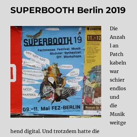
SUPERBOOTH Berlin 2019
Die
Anzah
l an
Patch
kabeln
war
schier
endlos
und
die
Musik
weitge
hend digital. Und trotzdem hatte die