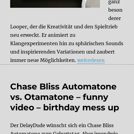
ganz
beson
derer
Looper, der die Kreativität und den Spieltrieb
neu erweckt. Er animiert zu
Klangexperimenten hin zu sphärischen Sounds
und inspirierenden Variationen und zaubert
„Soma Cosmos Demo V
immer neue Möglichkeiten.
weiterlesen
Chase Bliss Automatone
vs. Otamatone – funny
video – birthday mess up
Der DelayDude wünscht sich ein Chase Bliss
Automatone zum Geburtstag. Aber irgendwie