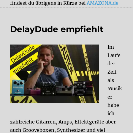
findest du übrigens in Kürze bei
AMAZONA.de
DelayDude empfiehlt
Im
Laufe
der
Zeit
als
Musik
er
habe
ich
zahlreiche Gitarren, Amps, Effektgeräte aber
auch Grooveboxen, Synthesizer und viel