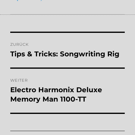
Beitragsnavigation
ZURÜCK
Tips & Tricks: Songwriting Rig
Vorheriger
Beitrag:
WEITER
Electro Harmonix Deluxe
Nächster
Beitrag:
Memory Man 1100-TT