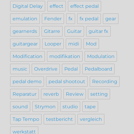
Digital Delay
effect
effect pedal
emulation
Fender
fx
fx pedal
gear
gearnerds
Gitarre
Guitar
guitar fx
guitargear
Looper
midi
Mod
Modification
modifikation
Modulation
music
Overdrive
Pedal
Pedalboard
pedal demo
pedal shootout
Recording
Reparatur
reverb
Review
setting
sound
Strymon
studio
tape
Tap Tempo
testbericht
vergleich
werkstatt