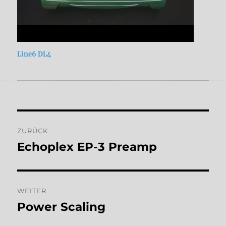
Line6 DL4
Beitragsnavigation
ZURÜCK
Echoplex EP-3 Preamp
Vorheriger
Beitrag:
WEITER
Power Scaling
Nächster
Beitrag: