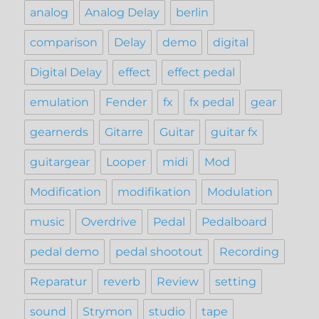
analog
Analog Delay
berlin
comparison
Delay
demo
digital
Digital Delay
effect
effect pedal
emulation
Fender
fx
fx pedal
gear
gearnerds
Gitarre
Guitar
guitar fx
guitargear
Looper
midi
Mod
Modification
modifikation
Modulation
music
Overdrive
Pedal
Pedalboard
pedal demo
pedal shootout
Recording
Reparatur
reverb
Review
setting
sound
Strymon
studio
tape