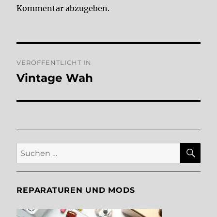
Kommentar abzugeben.
Beitragsnavigation
VERÖFFENTLICHT IN
Vintage Wah
SU
Suche
nach:
REPARATUREN UND MODS