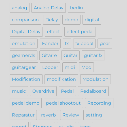
analog
Analog Delay
berlin
comparison
Delay
demo
digital
Digital Delay
effect
effect pedal
emulation
Fender
fx
fx pedal
gear
gearnerds
Gitarre
Guitar
guitar fx
guitargear
Looper
midi
Mod
Modification
modifikation
Modulation
music
Overdrive
Pedal
Pedalboard
pedal demo
pedal shootout
Recording
Reparatur
reverb
Review
setting
sound
Strymon
studio
tape