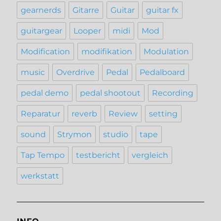
gearnerds
Gitarre
Guitar
guitar fx
guitargear
Looper
midi
Mod
Modification
modifikation
Modulation
music
Overdrive
Pedal
Pedalboard
pedal demo
pedal shootout
Recording
Reparatur
reverb
Review
setting
sound
Strymon
studio
tape
Tap Tempo
testbericht
vergleich
werkstatt