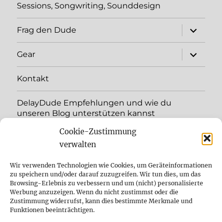
Sessions, Songwriting, Sounddesign
Unterme
Frag den Dude
öffnen
Unterme
Gear
öffnen
Kontakt
DelayDude Empfehlungen und wie du
unseren Blog unterstützen kannst
Cookie-Zustimmung
Unterme
Sprache:
öffnen
verwalten
YouTube
Wir verwenden Technologien wie Cookies, um Geräteinformationen
zu speichern und/oder darauf zuzugreifen. Wir tun dies, um das
Browsing-Erlebnis zu verbessern und um (nicht) personalisierte
Instagram
Werbung anzuzeigen. Wenn du nicht zustimmst oder die
Zustimmung widerrufst, kann dies bestimmte Merkmale und
Feed
Funktionen beeinträchtigen.