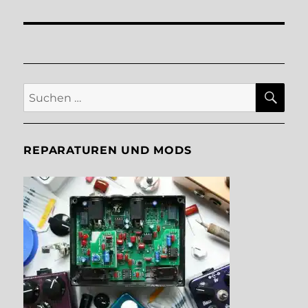
SU
Suche
nach:
REPARATUREN UND MODS