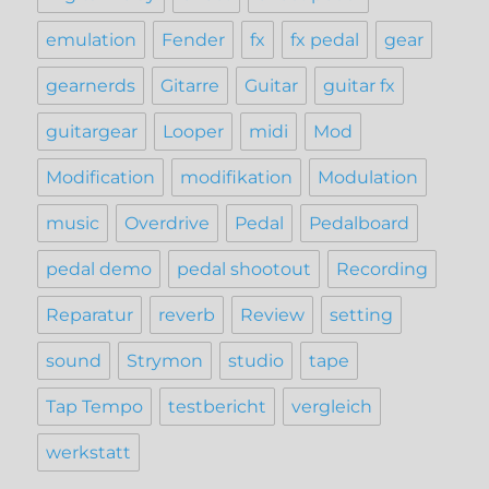
emulation
Fender
fx
fx pedal
gear
gearnerds
Gitarre
Guitar
guitar fx
guitargear
Looper
midi
Mod
Modification
modifikation
Modulation
music
Overdrive
Pedal
Pedalboard
pedal demo
pedal shootout
Recording
Reparatur
reverb
Review
setting
sound
Strymon
studio
tape
Tap Tempo
testbericht
vergleich
werkstatt