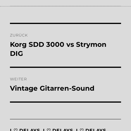
Beitragsnavigation
ZURÜCK
Korg SDD 3000 vs Strymon
Vorheriger
Beitrag:
DIG
WEITER
Vintage Gitarren-Sound
Nächster
Beitrag:
I ♡ DELAYS, I ♡ DELAYS, I ♡ DELAYS.