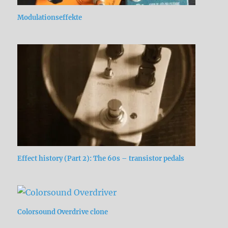
Modulationseffekte
Effect history (Part 2): The 60s – transistor pedals
Colorsound Overdrive clone