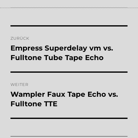
Beitragsnavigation
ZURÜCK
Empress Superdelay vm vs.
Vorheriger
Beitrag:
Fulltone Tube Tape Echo
WEITER
Wampler Faux Tape Echo vs.
Nächster
Beitrag:
Fulltone TTE