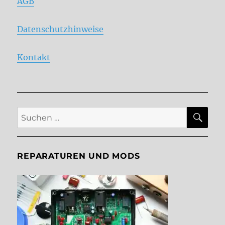
AGB
Datenschutzhinweise
Kontakt
SU
Suche
nach:
REPARATUREN UND MODS