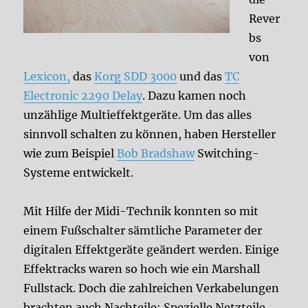
Rever
bs
von
Lexicon,
das
Korg SDD 3000
und das
TC
Electronic 2290 Delay
. Dazu kamen noch
unzählige Multieffektgeräte. Um das alles
sinnvoll schalten zu können, haben Hersteller
wie zum Beispiel
Bob Bradshaw
Switching-
Systeme entwickelt.
Mit Hilfe der Midi-Technik konnten so mit
einem Fußschalter sämtliche Parameter der
digitalen Effektgeräte geändert werden. Einige
Effektracks waren so hoch wie ein Marshall
Fullstack. Doch die zahlreichen Verkabelungen
brachten auch Nachteile: Spezielle Netzteile