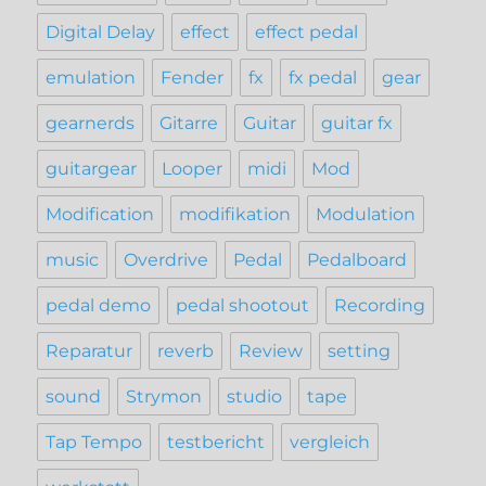
Digital Delay
effect
effect pedal
emulation
Fender
fx
fx pedal
gear
gearnerds
Gitarre
Guitar
guitar fx
guitargear
Looper
midi
Mod
Modification
modifikation
Modulation
music
Overdrive
Pedal
Pedalboard
pedal demo
pedal shootout
Recording
Reparatur
reverb
Review
setting
sound
Strymon
studio
tape
Tap Tempo
testbericht
vergleich