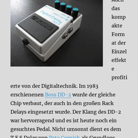
das
komp
akte
Form
at der
Einzel
effekt
e
profiti
erte von der Digitaltechnik. Im 1983
erschienenen
Boss DD-2
wurde der gleiche
Chip verbaut, der auch in den großen Rack
Delays eingesetzt wurde. Der Klang des DD-2
war hervorragend und es ist heute noch ein
gesuchtes Pedal. Nicht umsonst dient es dem
T.E.S Delay von
Pete Cornish
als Grundlage.