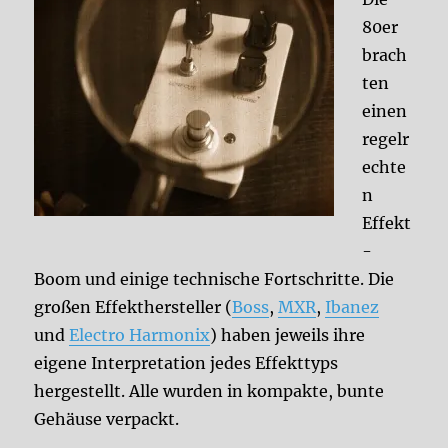
80er
brach
ten
einen
regelr
echte
n
Effekt
-
Boom und einige technische Fortschritte. Die
großen Effekthersteller (
Boss
,
MXR
,
Ibanez
und
Electro Harmonix
) haben jeweils ihre
eigene Interpretation jedes Effekttyps
hergestellt. Alle wurden in kompakte, bunte
Gehäuse verpackt.