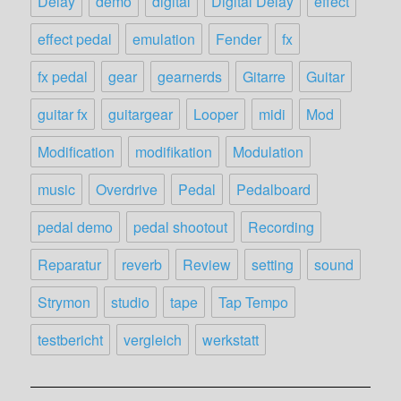
Delay
demo
digital
Digital Delay
effect
effect pedal
emulation
Fender
fx
fx pedal
gear
gearnerds
Gitarre
Guitar
guitar fx
guitargear
Looper
midi
Mod
Modification
modifikation
Modulation
music
Overdrive
Pedal
Pedalboard
pedal demo
pedal shootout
Recording
Reparatur
reverb
Review
setting
sound
Strymon
studio
tape
Tap Tempo
testbericht
vergleich
werkstatt