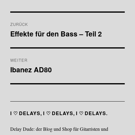
Beitragsnavigation
ZURÜCK
Effekte für den Bass – Teil 2
Vorheriger
Beitrag:
WEITER
Ibanez AD80
Nächster
Beitrag:
I ♡ DELAYS, I ♡ DELAYS, I ♡ DELAYS.
Delay Dude: der Blog und Shop für Gitarristen und