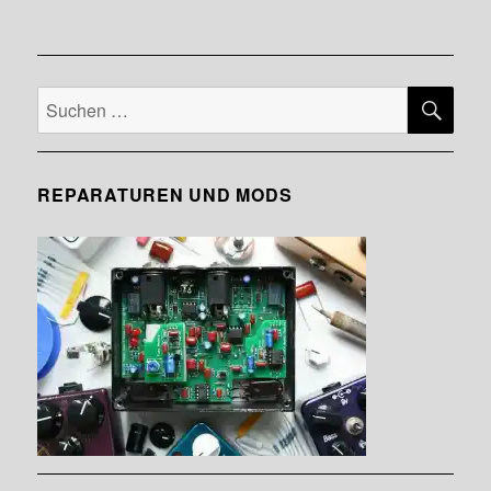
SU
Suche
nach:
REPARATUREN UND MODS