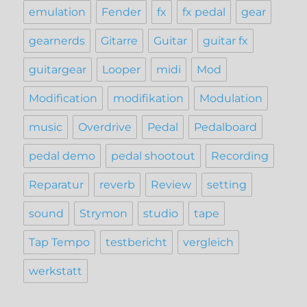
emulation
Fender
fx
fx pedal
gear
gearnerds
Gitarre
Guitar
guitar fx
guitargear
Looper
midi
Mod
Modification
modifikation
Modulation
music
Overdrive
Pedal
Pedalboard
pedal demo
pedal shootout
Recording
Reparatur
reverb
Review
setting
sound
Strymon
studio
tape
Tap Tempo
testbericht
vergleich
werkstatt