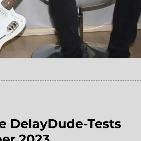
le DelayDude-Tests
er 2023