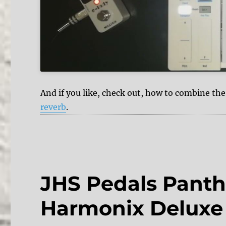
And if you like, check out, how to combine the
reverb
.
JHS Pedals Panthe
Harmonix Deluxe