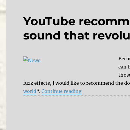
YouTube recomme
sound that revolu
Beca
can b
those
fuzz effects, I would like to recommend the 
“YouTube recommenda
world
“.
Continue reading