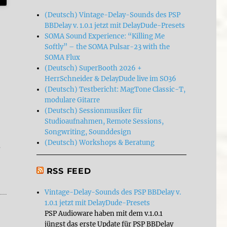
(Deutsch) Vintage-Delay-Sounds des PSP
BBDelay v. 1.0.1 jetzt mit DelayDude-Presets
SOMA Sound Experience: “Killing Me
Softly” – the SOMA Pulsar-23 with the
SOMA Flux
(Deutsch) SuperBooth 2026 +
HerrSchneider & DelayDude live im SO36
(Deutsch) Testbericht: MagTone Classic-T,
modulare Gitarre
(Deutsch) Sessionmusiker für
Studioaufnahmen, Remote Sessions,
Songwriting, Sounddesign
(Deutsch) Workshops & Beratung
,
RSS FEED
 get?”
Vintage-Delay-Sounds des PSP BBDelay v.
1.0.1 jetzt mit DelayDude-Presets
PSP Audioware haben mit dem v.1.0.1
jüngst das erste Update für PSP BBDelay