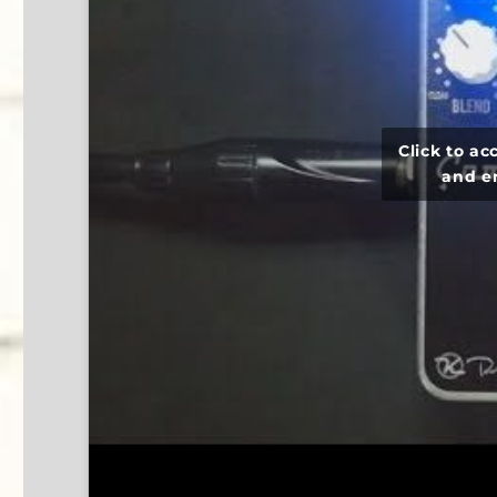
Click to a
and e