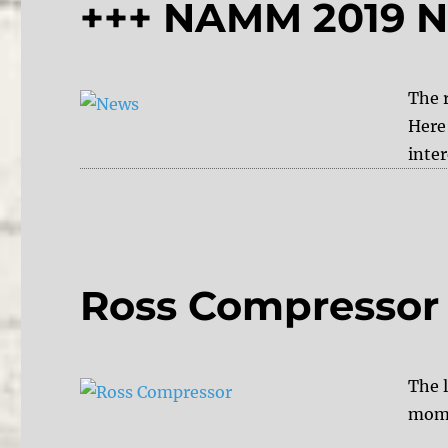
+++ NAMM 2019 N
The 
Here 
inte
Ross Compressor
The 
mome