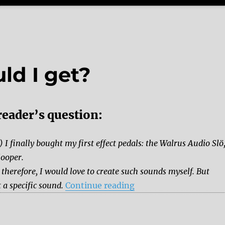
ld I get?
reader’s question:
) I finally bought my first effect pedals: the Walrus Audio Slö
looper.
therefore, I would love to create such sounds myself. But
“Which pedal should I
a specific sound.
Continue reading