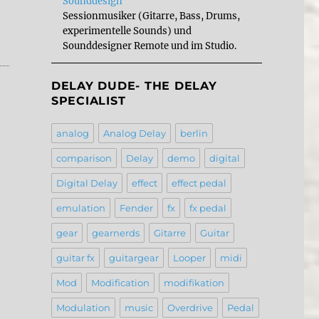
Sounddesign
Sessionmusiker (Gitarre, Bass, Drums,
experimentelle Sounds) und
Sounddesigner Remote und im Studio.
DELAY DUDE- THE DELAY
SPECIALIST
analog
Analog Delay
berlin
comparison
Delay
demo
digital
Digital Delay
effect
effect pedal
emulation
Fender
fx
fx pedal
gear
gearnerds
Gitarre
Guitar
guitar fx
guitargear
Looper
midi
Mod
Modification
modifikation
Modulation
music
Overdrive
Pedal