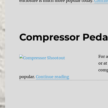
enclosure is much more popular today.
Contin
Compressor Peda
For 
or a
compr
“Compressor Pedals
popular.
Continue reading