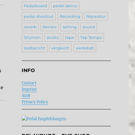
Pedalboard
pedal demo
pedal shootout
Recording
Reparatur
reverb
Review
setting
sound
Strymon
studio
tape
Tap Tempo
testbericht
vergleich
werkstatt
s
INFO
Contact
te
Imprint
AGB
Privacy Policy