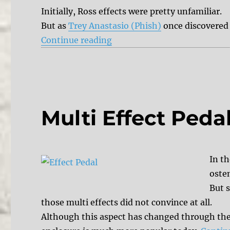
Initially, Ross effects were pretty unfamiliar.
But as
Trey Anastasio (Phish)
once discovered 
“Ross Compressor Reissue”
Continue reading
Multi Effect Peda
In t
osten
But 
those multi effects did not convince at all.
Although this aspect has changed through the 