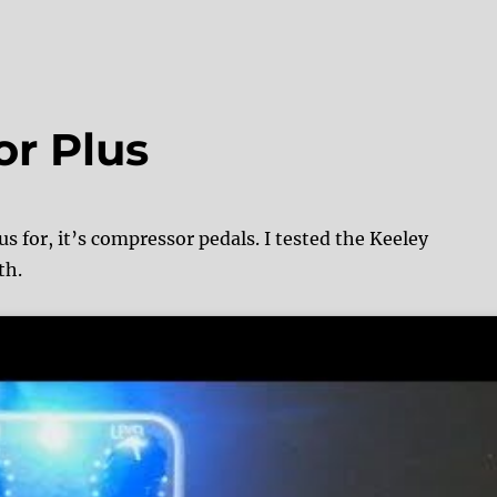
r Plus
us for, it’s compressor pedals. I tested the Keeley
th.