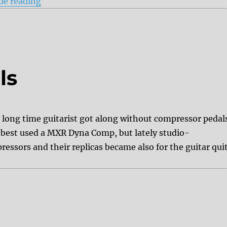
“Multi Effect Pedals”
ue reading
ls
a long time guitarist got along without compressor pedal
t best used a MXR Dyna Comp, but lately studio-
essors and their replicas became also for the guitar qui
”