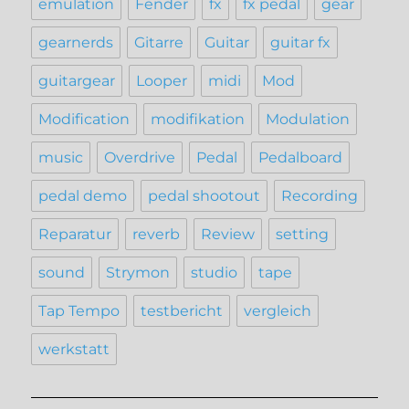
emulation
Fender
fx
fx pedal
gear
gearnerds
Gitarre
Guitar
guitar fx
guitargear
Looper
midi
Mod
Modification
modifikation
Modulation
music
Overdrive
Pedal
Pedalboard
pedal demo
pedal shootout
Recording
Reparatur
reverb
Review
setting
sound
Strymon
studio
tape
Tap Tempo
testbericht
vergleich
werkstatt