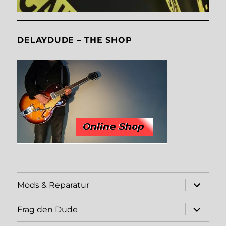
DELAYDUDE – THE SHOP
expand
Mods & Reparatur
child
menu
expand
Frag den Dude
child
menu