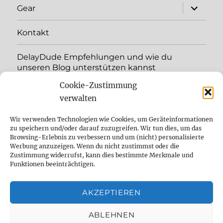
expand
Gear
child
menu
Kontakt
DelayDude Empfehlungen und wie du
unseren Blog unterstützen kannst
Cookie-Zustimmung
expand
Language:
child
verwalten
menu
YouTube
Wir verwenden Technologien wie Cookies, um Geräteinformationen
zu speichern und/oder darauf zuzugreifen. Wir tun dies, um das
Browsing-Erlebnis zu verbessern und um (nicht) personalisierte
Instagram
Werbung anzuzeigen. Wenn du nicht zustimmst oder die
Zustimmung widerrufst, kann dies bestimmte Merkmale und
Feed
Funktionen beeinträchtigen.
Suche
AKZEPTIEREN
Cookie Policy (EU)
ABLEHNEN