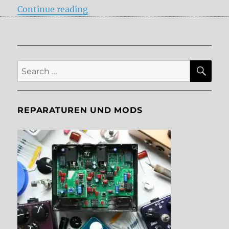
“Kingsley Page V2 Review”
Continue reading
SE
Search
for:
REPARATUREN UND MODS