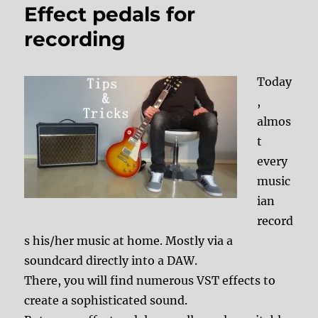
Effect pedals for
recording
Today
,
almos
t
every
music
ian
record
s his/her music at home. Mostly via a
soundcard directly into a DAW.
There, you will find numerous VST effects to
create a sophisticated sound.