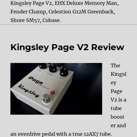
Kingsley Page V2, EHX Deluxe Memory Man,
Fender Champ, Celestion G12M Greenback,
Shure SM57, Cubase.
Kingsley Page V2 Review
The
Kingsl
ey
Page
V2 is a
tube
boost
er and
an overdrive pedal with a true 12AX7 tube.