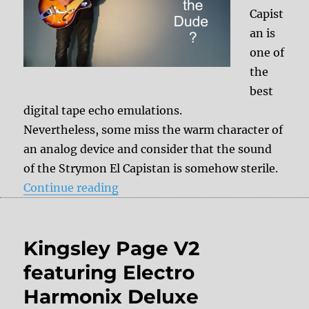
Capist
an is
one of
the
best
digital tape echo emulations.
Nevertheless, some miss the warm character of
an analog device and consider that the sound
of the Strymon El Capistan is somehow sterile.
“Ask the Dude: How to create the 
Continue reading
Kingsley Page V2
featuring Electro
Harmonix Deluxe