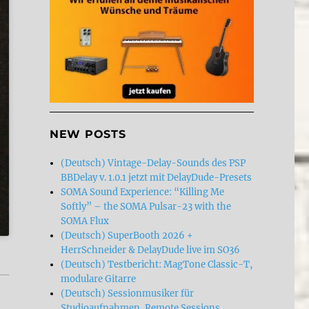
NEW POSTS
(Deutsch) Vintage-Delay-Sounds des PSP
BBDelay v. 1.0.1 jetzt mit DelayDude-Presets
SOMA Sound Experience: “Killing Me
Softly” – the SOMA Pulsar-23 with the
SOMA Flux
(Deutsch) SuperBooth 2026 +
HerrSchneider & DelayDude live im SO36
(Deutsch) Testbericht: MagTone Classic-T,
modulare Gitarre
(Deutsch) Sessionmusiker für
Studioaufnahmen, Remote Sessions,