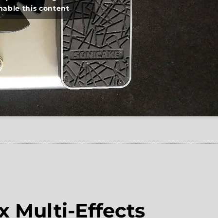
nable this content
box Multi-Effects Processor, Reverb Settings”
 Multi-Effects