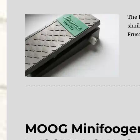
The 
simi
Frus
MOOG Minifooger