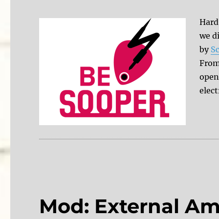
Hard 
we di
by
S
From 
opens
elect
Mod: External Am