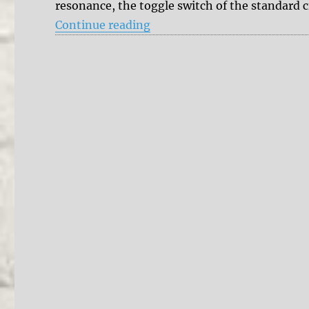
resonance, the toggle switch of the standard c
“MOOG Minifooger MF Drive
Continue reading