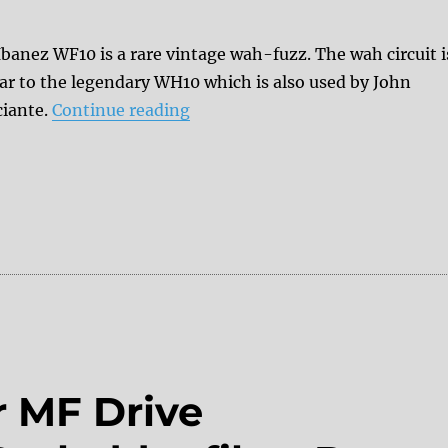
Ibanez WF10 is a rare vintage wah-fuzz. The wah circuit i
lar to the legendary WH10 which is also used by John
“Mod: External Amout Pot”
ciante.
Continue reading
 MF Drive