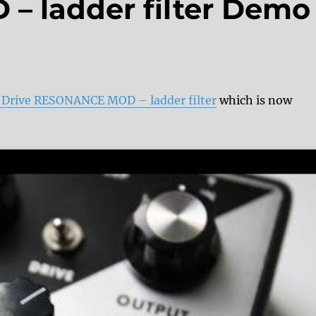
 ladder filter Demo
Drive RESONANCE MOD – ladder filter
which is now