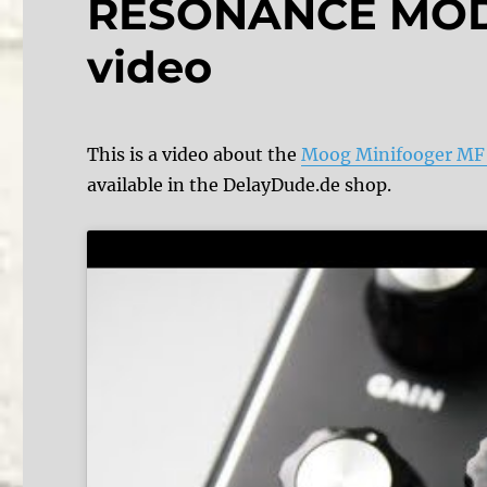
RESONANCE MOD –
video
This is a video about the
Moog Minifooger MF 
available in the DelayDude.de shop.