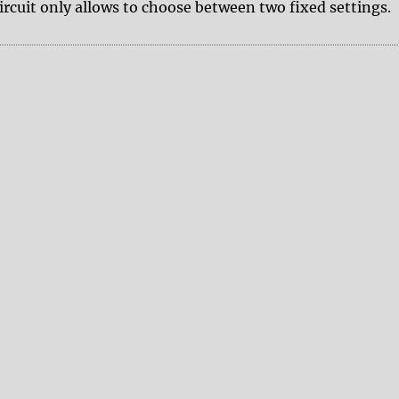
ircuit only allows to choose between two fixed settings.
 RESONANCE MOD – ladder filter Demo video”