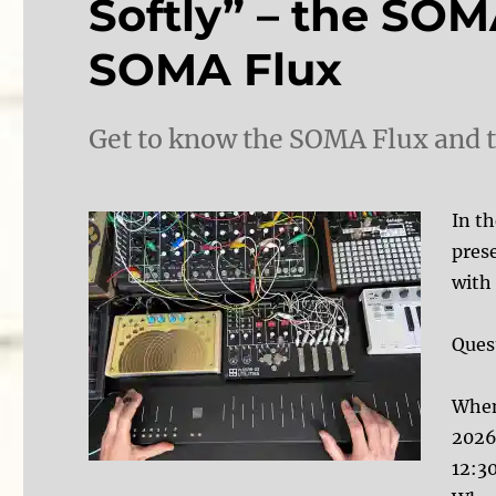
Softly” – the SOM
SOMA Flux
Get to know the SOMA Flux and 
In t
pres
with
Ques
When
2026
12:3