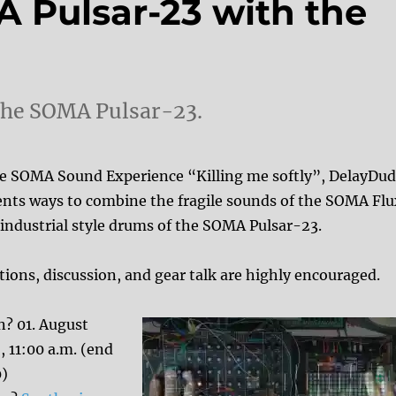
A Pulsar-23 with the
the SOMA Pulsar-23.
he SOMA Sound Experience “Killing me softly”, DelayDu
ents ways to combine the fragile sounds of the SOMA Flu
 industrial style drums of the SOMA Pulsar-23.
tions, discussion, and gear talk are highly encouraged.
? 01. August
, 11:00 a.m. (end
0)