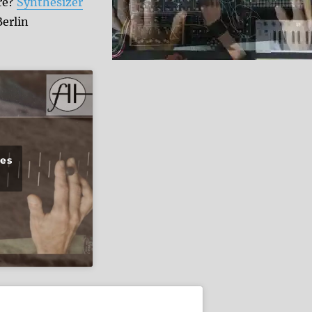
re?
Synthesizer
Berlin
ies