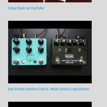
Delay Dude on YouTube
JHS Pedals Panther Cub vs. MXR Carbon Copy Deluxe