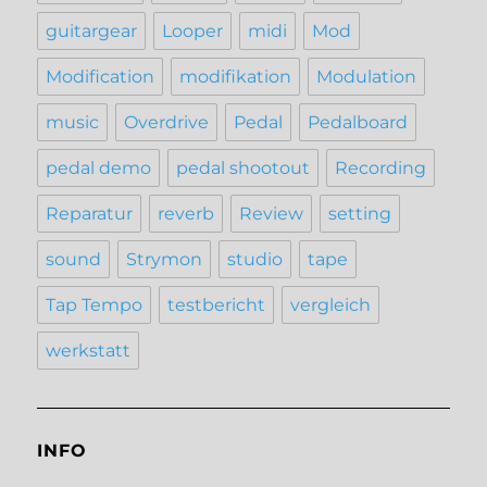
guitargear
Looper
midi
Mod
Modification
modifikation
Modulation
music
Overdrive
Pedal
Pedalboard
pedal demo
pedal shootout
Recording
Reparatur
reverb
Review
setting
sound
Strymon
studio
tape
Tap Tempo
testbericht
vergleich
werkstatt
INFO