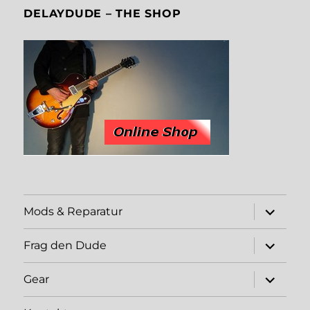
DELAYDUDE – THE SHOP
expand
Mods & Reparatur
child
menu
expand
Frag den Dude
child
menu
expand
Gear
child
menu