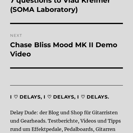
7 questions to Vlad Kreimer
post:
(SOMA Laboratory)
NEXT
Chase Bliss Mood MK II Demo
Next
post:
Video
I ♡ DELAYS, I ♡ DELAYS, I ♡ DELAYS.
Delay Dude: der Blog und Shop für Gitarristen
und Gearheads. Testberichte, Videos und Tipps
rund um Effektpedale, Pedalboards, Gitarren