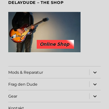
DELAYDUDE – THE SHOP
expand
Mods & Reparatur
child
menu
expand
Frag den Dude
child
menu
expand
Gear
child
menu
Kontakt