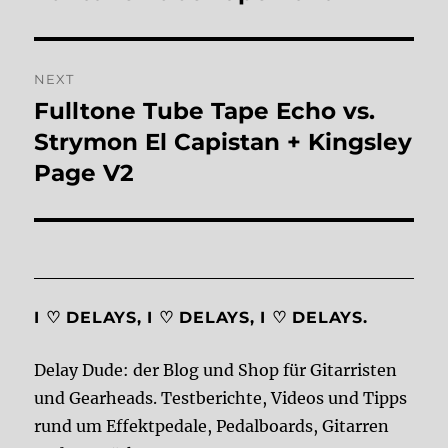
NEXT
Fulltone Tube Tape Echo vs.
Next
post:
Strymon El Capistan + Kingsley
Page V2
I ♡ DELAYS, I ♡ DELAYS, I ♡ DELAYS.
Delay Dude: der Blog und Shop für Gitarristen
und Gearheads. Testberichte, Videos und Tipps
rund um Effektpedale, Pedalboards, Gitarren