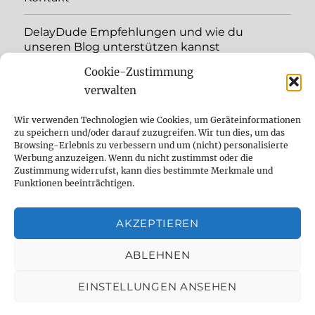
DelayDude Empfehlungen und wie du
unseren Blog unterstützen kannst
Cookie-Zustimmung
expand
Language:
child
verwalten
menu
YouTube
Wir verwenden Technologien wie Cookies, um Geräteinformationen
zu speichern und/oder darauf zuzugreifen. Wir tun dies, um das
Browsing-Erlebnis zu verbessern und um (nicht) personalisierte
Instagram
Werbung anzuzeigen. Wenn du nicht zustimmst oder die
Zustimmung widerrufst, kann dies bestimmte Merkmale und
Feed
Funktionen beeinträchtigen.
Suche
AKZEPTIEREN
Cookie Policy (EU)
ABLEHNEN
EINSTELLUNGEN ANSEHEN
The effect pedal specialist
Datenschutzbelehrung
Proudly powered by WordPress