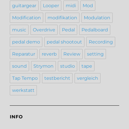
guitargear
Looper
midi
Mod
Modification
modifikation
Modulation
music
Overdrive
Pedal
Pedalboard
pedal demo
pedal shootout
Recording
Reparatur
reverb
Review
setting
sound
Strymon
studio
tape
Tap Tempo
testbericht
vergleich
werkstatt
INFO