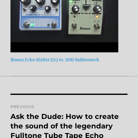
Ibanez Echo Shifter ES3 vs. DOD Rubberneck
Post
PREVIOUS
navigation
Ask the Dude: How to create
Previous
post:
the sound of the legendary
Fulltone Tube Tape Echo