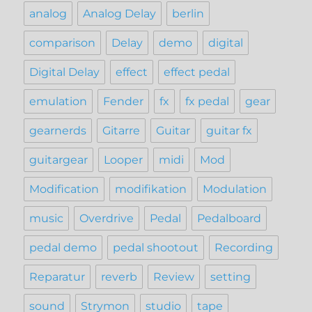
analog
Analog Delay
berlin
comparison
Delay
demo
digital
Digital Delay
effect
effect pedal
emulation
Fender
fx
fx pedal
gear
gearnerds
Gitarre
Guitar
guitar fx
guitargear
Looper
midi
Mod
Modification
modifikation
Modulation
music
Overdrive
Pedal
Pedalboard
pedal demo
pedal shootout
Recording
Reparatur
reverb
Review
setting
sound
Strymon
studio
tape