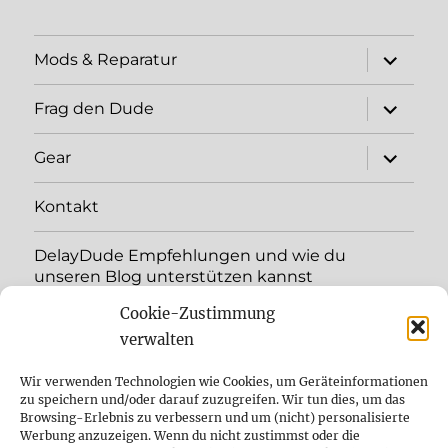
expand
Mods & Reparatur
child
menu
expand
Frag den Dude
child
menu
expand
Gear
child
menu
Kontakt
DelayDude Empfehlungen und wie du
unseren Blog unterstützen kannst
Cookie-Zustimmung
expand
Language:
child
verwalten
menu
YouTube
Wir verwenden Technologien wie Cookies, um Geräteinformationen
zu speichern und/oder darauf zuzugreifen. Wir tun dies, um das
Browsing-Erlebnis zu verbessern und um (nicht) personalisierte
Instagram
Werbung anzuzeigen. Wenn du nicht zustimmst oder die