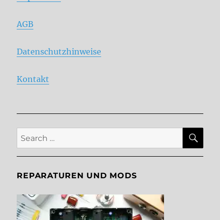
AGB
Datenschutzhinweise
Kontakt
SE
Search
for:
REPARATUREN UND MODS