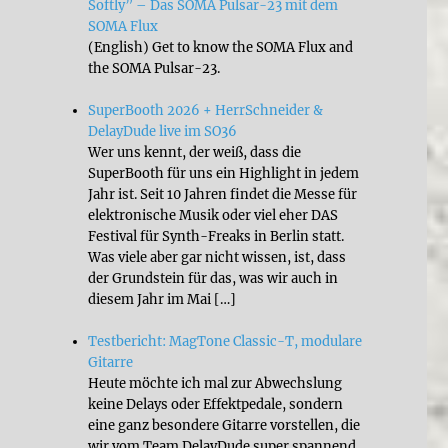
Softly” – Das SOMA Pulsar-23 mit dem
SOMA Flux
(English) Get to know the SOMA Flux and
the SOMA Pulsar-23.
SuperBooth 2026 + HerrSchneider &
DelayDude live im SO36
Wer uns kennt, der weiß, dass die
SuperBooth für uns ein Highlight in jedem
Jahr ist. Seit 10 Jahren findet die Messe für
elektronische Musik oder viel eher DAS
Festival für Synth-Freaks in Berlin statt.
Was viele aber gar nicht wissen, ist, dass
der Grundstein für das, was wir auch in
diesem Jahr im Mai […]
Testbericht: MagTone Classic-T, modulare
Gitarre
Heute möchte ich mal zur Abwechslung
keine Delays oder Effektpedale, sondern
eine ganz besondere Gitarre vorstellen, die
wir vom Team DelayDude super spannend