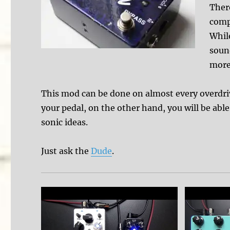
Ther
comp
Whil
sound
more
This mod can be done on almost every overdriv
your pedal, on the other hand, you will be abl
sonic ideas.
Just ask the
Dude
.