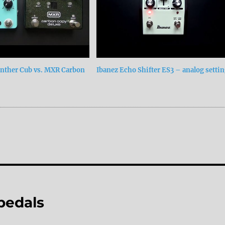
anther Cub vs. MXR Carbon
Ibanez Echo Shifter ES3 – analog setti
 pedals