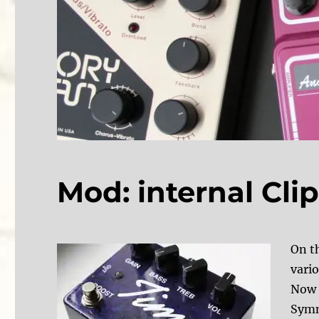
Mod: internal Cli
On th
vario
Now 
Symm