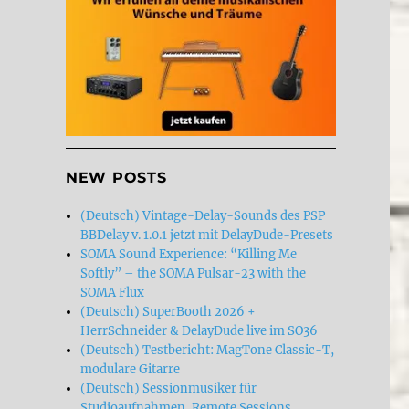
NEW POSTS
(Deutsch) Vintage-Delay-Sounds des PSP
BBDelay v. 1.0.1 jetzt mit DelayDude-Presets
SOMA Sound Experience: “Killing Me
Softly” – the SOMA Pulsar-23 with the
SOMA Flux
(Deutsch) SuperBooth 2026 +
HerrSchneider & DelayDude live im SO36
(Deutsch) Testbericht: MagTone Classic-T,
modulare Gitarre
(Deutsch) Sessionmusiker für
Studioaufnahmen, Remote Sessions,