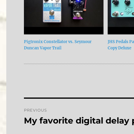
Pigtronix Constellator vs. Seymour
JHS Pedals P
Duncan Vapor Trail
Copy Deluxe
Post
PREVIOUS
navigation
My favorite digital delay
Previous
post: