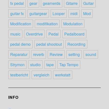
fx pedal
gear
gearnerds
Gitarre
Guitar
guitar fx
guitargear
Looper
midi
Mod
Modification
modifikation
Modulation
music
Overdrive
Pedal
Pedalboard
pedal demo
pedal shootout
Recording
Reparatur
reverb
Review
setting
sound
Strymon
studio
tape
Tap Tempo
testbericht
vergleich
werkstatt
INFO