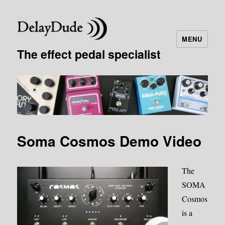
MENU
The effect pedal specialist
Soma Cosmos Demo Video
The
SOMA
Cosmos
is a