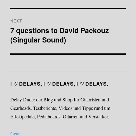
NEXT
7 questions to David Packouz
Next
(Singular Sound)
post:
I ♡ DELAYS, I ♡ DELAYS, I ♡ DELAYS.
Delay Dude: der Blog und Shop für Gitarristen und
Gearheads. Testberichte, Videos und Tipps rund um
Effektpedale, Pedalboards, Gitarren und Verstärker.
Gear