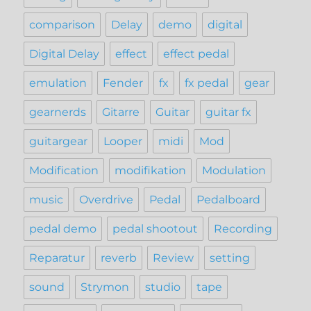
comparison
Delay
demo
digital
Digital Delay
effect
effect pedal
emulation
Fender
fx
fx pedal
gear
gearnerds
Gitarre
Guitar
guitar fx
guitargear
Looper
midi
Mod
Modification
modifikation
Modulation
music
Overdrive
Pedal
Pedalboard
pedal demo
pedal shootout
Recording
Reparatur
reverb
Review
setting
sound
Strymon
studio
tape