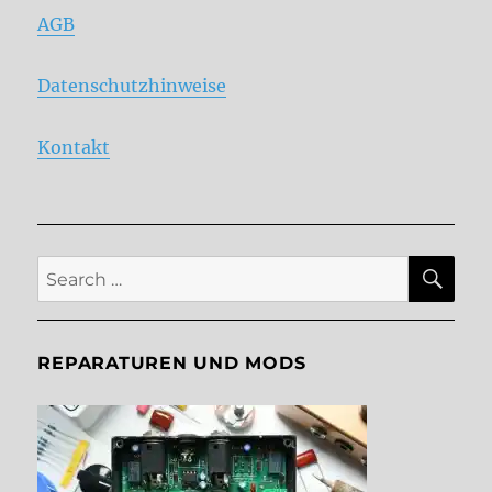
AGB
Datenschutzhinweise
Kontakt
SE
Search
for:
REPARATUREN UND MODS