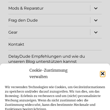
expand
Mods & Reparatur
child
menu
expand
Frag den Dude
child
menu
expand
Gear
child
menu
Kontakt
DelayDude Empfehlungen und wie du
unseren Blog unterstützen kannst
Cookie-Zustimmung
expand
Language:
child
verwalten
menu
YouTube
Wir verwenden Technologien wie Cookies, um Geräteinformationen
zu speichern und/oder darauf zuzugreifen. Wir tun dies, um das
Browsing-Erlebnis zu verbessern und um (nicht) personalisierte
Instagram
Werbung anzuzeigen. Wenn du nicht zustimmst oder die
Zustimmung widerrufst, kann dies bestimmte Merkmale und
Feed
Funktionen beeinträchtigen.