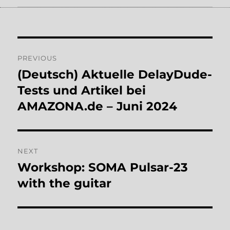
Post
PREVIOUS
navigation
(Deutsch) Aktuelle DelayDude-
Previous
post:
Tests und Artikel bei
AMAZONA.de – Juni 2024
NEXT
Workshop: SOMA Pulsar-23
Next
post:
with the guitar