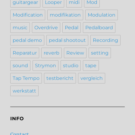
guitargear
Looper
midi
Mod
Modification
modifikation
Modulation
music
Overdrive
Pedal
Pedalboard
pedal demo
pedal shootout
Recording
Reparatur
reverb
Review
setting
sound
Strymon
studio
tape
Tap Tempo
testbericht
vergleich
werkstatt
INFO
Contact