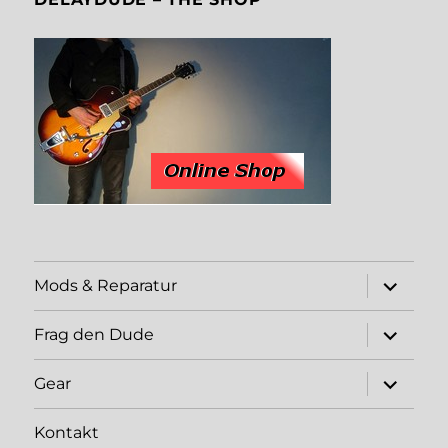
expand
Mods & Reparatur
child
menu
expand
Frag den Dude
child
menu
expand
Gear
child
menu
Kontakt