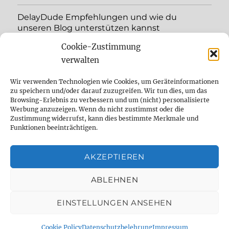
DelayDude Empfehlungen und wie du
unseren Blog unterstützen kannst
Cookie-Zustimmung
expand
Language:
child
verwalten
menu
YouTube
Wir verwenden Technologien wie Cookies, um Geräteinformationen
zu speichern und/oder darauf zuzugreifen. Wir tun dies, um das
Browsing-Erlebnis zu verbessern und um (nicht) personalisierte
Instagram
Werbung anzuzeigen. Wenn du nicht zustimmst oder die
Zustimmung widerrufst, kann dies bestimmte Merkmale und
Feed
Funktionen beeinträchtigen.
Suche
AKZEPTIEREN
Cookie Policy (EU)
ABLEHNEN
EINSTELLUNGEN ANSEHEN
The effect pedal specialist
Datenschutzbelehrung
Proudly powered by WordPress
Cookie Policy
Datenschutzbelehrung
Impressum