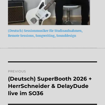
(Deutsch) Sessionmusiker für Studioaufnahmen,
Remote Sessions, Songwriting, Sounddesign
Post
PREVIOUS
navigation
(Deutsch) SuperBooth 2026 +
Previous
post:
HerrSchneider & DelayDude
live im SO36