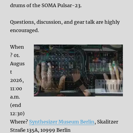
drums of the SOMA Pulsar-23.
Questions, discussion, and gear talk are highly
encouraged.
When
? 01.
Augus
t
2026,
11:00
a.m.
(end
12:30)
Where?
Synthesizer Museum Berlin
, Skalitzer
Straße 135A, 10999 Berlin