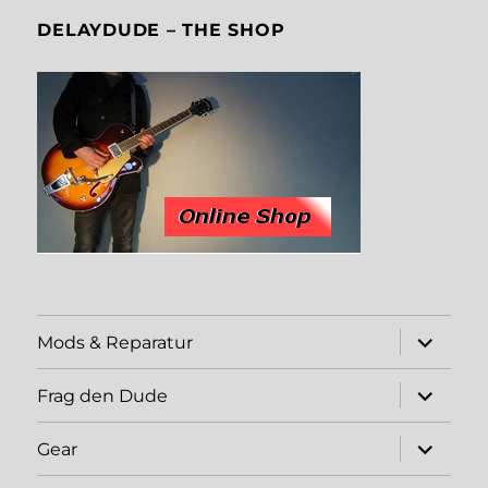
DELAYDUDE – THE SHOP
expand
Mods & Reparatur
child
menu
expand
Frag den Dude
child
menu
expand
Gear
child
menu