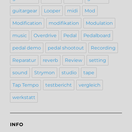
guitargear
Looper
midi
Mod
Modification
modifikation
Modulation
music
Overdrive
Pedal
Pedalboard
pedal demo
pedal shootout
Recording
Reparatur
reverb
Review
setting
sound
Strymon
studio
tape
Tap Tempo
testbericht
vergleich
werkstatt
INFO