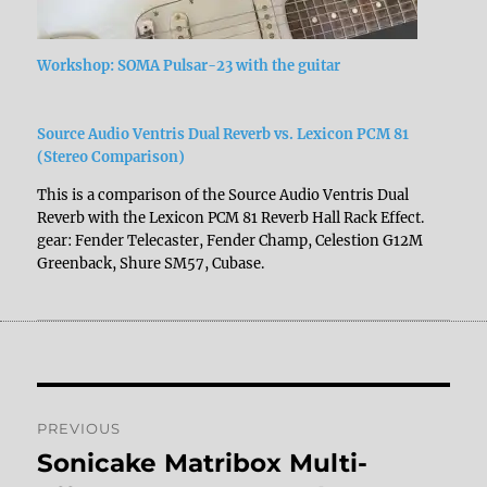
Workshop: SOMA Pulsar-23 with the guitar
Source Audio Ventris Dual Reverb vs. Lexicon PCM 81
(Stereo Comparison)
This is a comparison of the Source Audio Ventris Dual
Reverb with the Lexicon PCM 81 Reverb Hall Rack Effect.
gear: Fender Telecaster, Fender Champ, Celestion G12M
Greenback, Shure SM57, Cubase.
Post
PREVIOUS
navigation
Sonicake Matribox Multi-
Previous