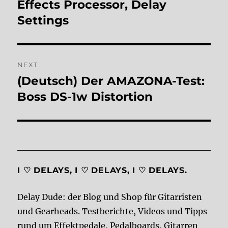
post:
Effects Processor, Delay
Settings
NEXT
(Deutsch) Der AMAZONA-Test:
Next
post:
Boss DS-1w Distortion
I ♡ DELAYS, I ♡ DELAYS, I ♡ DELAYS.
Delay Dude: der Blog und Shop für Gitarristen
und Gearheads. Testberichte, Videos und Tipps
rund um Effektpedale, Pedalboards, Gitarren