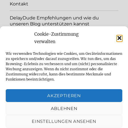
Kontakt
DelayDude Empfehlungen und wie du
unseren Blog unterstützen kannst
Cookie-Zustimmung
expand
Language:
child
verwalten
menu
YouTube
Wir verwenden Technologien wie Cookies, um Geräteinformationen
zu speichern und/oder darauf zuzugreifen. Wir tun dies, um das
Browsing-Erlebnis zu verbessern und um (nicht) personalisierte
Instagram
Werbung anzuzeigen. Wenn du nicht zustimmst oder die
Zustimmung widerrufst, kann dies bestimmte Merkmale und
Feed
Funktionen beeinträchtigen.
Suche
AKZEPTIEREN
Cookie Policy (EU)
ABLEHNEN
EINSTELLUNGEN ANSEHEN
The effect pedal specialist
Datenschutzbelehrung