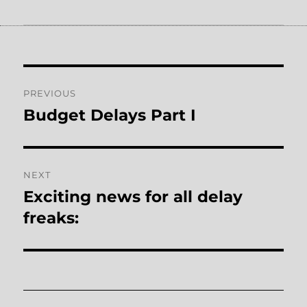
Post
PREVIOUS
navigation
Budget Delays Part I
Previous
post:
NEXT
Exciting news for all delay
Next
post:
freaks: