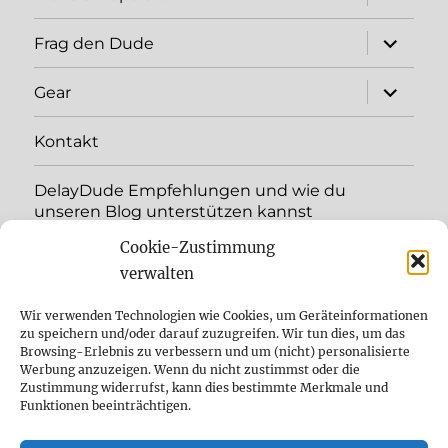
child
menu
expand
Frag den Dude
child
menu
expand
Gear
child
menu
Kontakt
DelayDude Empfehlungen und wie du
unseren Blog unterstützen kannst
Cookie-Zustimmung
expand
Language:
child
verwalten
menu
YouTube
Wir verwenden Technologien wie Cookies, um Geräteinformationen
zu speichern und/oder darauf zuzugreifen. Wir tun dies, um das
Browsing-Erlebnis zu verbessern und um (nicht) personalisierte
Instagram
Werbung anzuzeigen. Wenn du nicht zustimmst oder die
Zustimmung widerrufst, kann dies bestimmte Merkmale und
Feed
Funktionen beeinträchtigen.