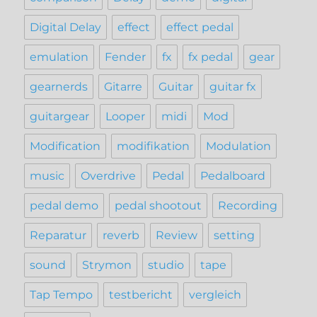
Digital Delay
effect
effect pedal
emulation
Fender
fx
fx pedal
gear
gearnerds
Gitarre
Guitar
guitar fx
guitargear
Looper
midi
Mod
Modification
modifikation
Modulation
music
Overdrive
Pedal
Pedalboard
pedal demo
pedal shootout
Recording
Reparatur
reverb
Review
setting
sound
Strymon
studio
tape
Tap Tempo
testbericht
vergleich