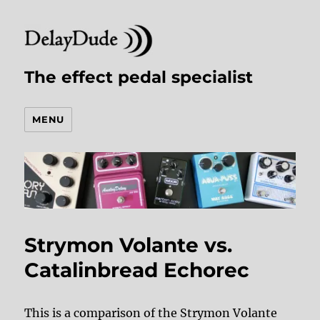
The effect pedal specialist
MENU
Strymon Volante vs.
Catalinbread Echorec
This is a comparison of the Strymon Volante