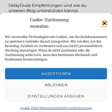
DelayDude Empfehlungen und wie du
unseren Blog unterstützen kannst
Cookie-Zustimmung
expand
Language:
child
verwalten
menu
YouTube
Wir verwenden Technologien wie Cookies, um Geräteinformationen
zu speichern und/oder darauf zuzugreifen. Wir tun dies, um das
Browsing-Erlebnis zu verbessern und um (nicht) personalisierte
Instagram
Werbung anzuzeigen. Wenn du nicht zustimmst oder die
Zustimmung widerrufst, kann dies bestimmte Merkmale und
Feed
Funktionen beeinträchtigen.
Suche
AKZEPTIEREN
Cookie Policy (EU)
ABLEHNEN
EINSTELLUNGEN ANSEHEN
The effect pedal specialist
Datenschutzbelehrung
Proudly powered by WordPress
Cookie Policy
Datenschutzbelehrung
Impressum