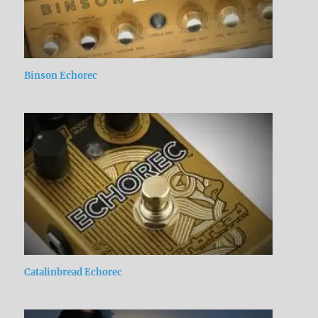
Binson Echorec
Catalinbread Echorec