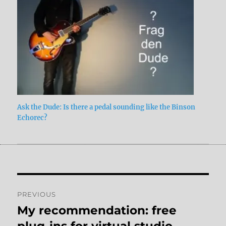
Ask the Dude: Is there a pedal sounding like the Binson
Echorec?
Post
PREVIOUS
navigation
My recommendation: free
Previous
post:
plug-ins for virtual studio