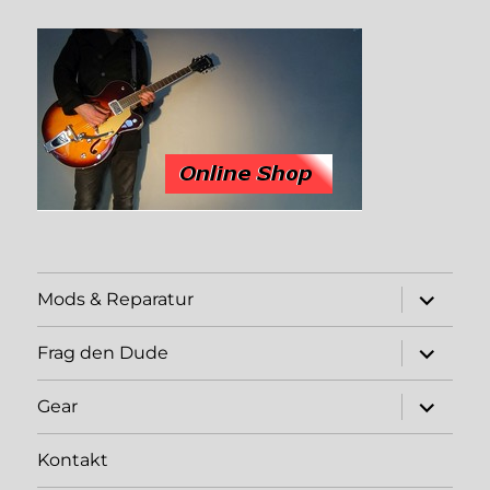
expand
Mods & Reparatur
child
menu
expand
Frag den Dude
child
menu
expand
Gear
child
menu
Kontakt