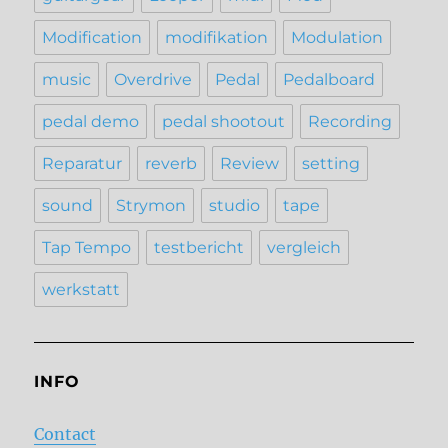
Modification
modifikation
Modulation
music
Overdrive
Pedal
Pedalboard
pedal demo
pedal shootout
Recording
Reparatur
reverb
Review
setting
sound
Strymon
studio
tape
Tap Tempo
testbericht
vergleich
werkstatt
INFO
Contact