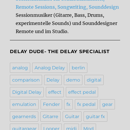
Remote Sessions, Songwriting, Sounddesign
Sessionmusiker (Gitarre, Bass, Drums,
experimentelle Sounds) und Sounddesigner
Remote und im Studio.
DELAY DUDE- THE DELAY SPECIALIST
analog
Analog Delay
berlin
comparison
Delay
demo
digital
Digital Delay
effect
effect pedal
emulation
Fender
fx
fx pedal
gear
gearnerds
Gitarre
Guitar
guitar fx
guitargear
Looper
midi
Mod