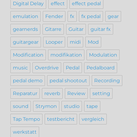
Digital Delay
effect
effect pedal
emulation
Fender
fx
fx pedal
gear
gearnerds
Gitarre
Guitar
guitar fx
guitargear
Looper
midi
Mod
Modification
modifikation
Modulation
music
Overdrive
Pedal
Pedalboard
pedal demo
pedal shootout
Recording
Reparatur
reverb
Review
setting
sound
Strymon
studio
tape
Tap Tempo
testbericht
vergleich
werkstatt