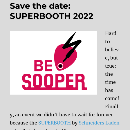
Save the date:
SUPERBOOTH 2022
Hard
to
believ
e, but
true:
the
time
has
come!
Finall
y, an event we didn’t have to wait for forever
because the
SUPERBOOTH
by
Schneiders Laden