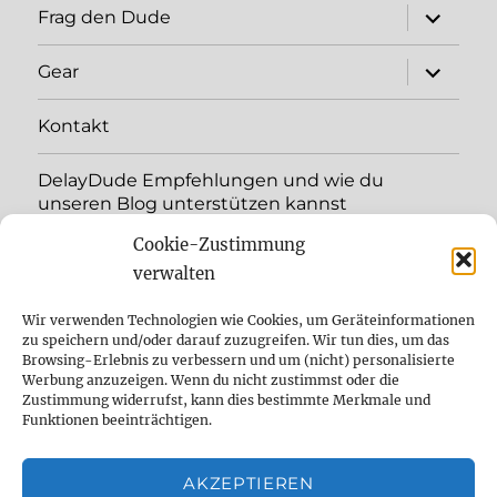
expand
Frag den Dude
child
menu
expand
Gear
child
menu
Kontakt
DelayDude Empfehlungen und wie du
unseren Blog unterstützen kannst
Cookie-Zustimmung
expand
Language:
child
verwalten
menu
YouTube
Wir verwenden Technologien wie Cookies, um Geräteinformationen
zu speichern und/oder darauf zuzugreifen. Wir tun dies, um das
Browsing-Erlebnis zu verbessern und um (nicht) personalisierte
Instagram
Werbung anzuzeigen. Wenn du nicht zustimmst oder die
Zustimmung widerrufst, kann dies bestimmte Merkmale und
Feed
Funktionen beeinträchtigen.
Suche
AKZEPTIEREN