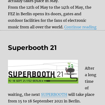
actually takes place in May.
From the 12th of May to the 14th of May, the
FEZ in Berlin opens its doors, gates and
outdoor facilities for the fans of electronic
“Sa
music from all over the world.
Continue reading
Superbooth 21
After
a long
time
of
waiting, the next
SUPERBOOTH
will take place
from 15 to 18 September 2021 in Berlin.