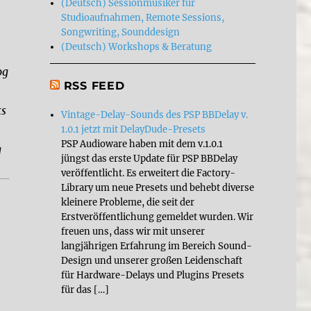
(Deutsch) Sessionmusiker für
Studioaufnahmen, Remote Sessions,
Songwriting, Sounddesign
(Deutsch) Workshops & Beratung
og
RSS FEED
ts
Vintage-Delay-Sounds des PSP BBDelay v.
1.0.1 jetzt mit DelayDude-Presets
PSP Audioware haben mit dem v.1.0.1
g
jüngst das erste Update für PSP BBDelay
pedal should I get: Walrus Audio ARP 87 or DOD Rubber
veröffentlicht. Es erweitert die Factory-
Library um neue Presets und behebt diverse
kleinere Probleme, die seit der
Erstveröffentlichung gemeldet wurden. Wir
freuen uns, dass wir mit unserer
langjährigen Erfahrung im Bereich Sound-
Design und unserer großen Leidenschaft
für Hardware-Delays und Plugins Presets
für das […]