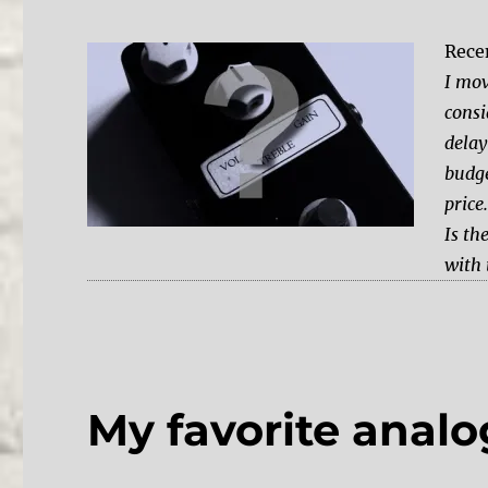
Recen
I mov
consi
delay
budge
price
Is th
with 
My favorite analo