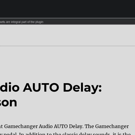
io AUTO Delay:
son
liant Gamechanger Audio AUTO Delay. The Gamechanger
 pedal. In addition to the classic delay sounds, it is the