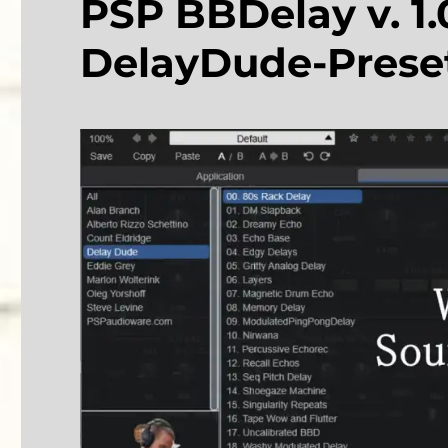
PSP BBDelay v. 1.0
DelayDude-Prese