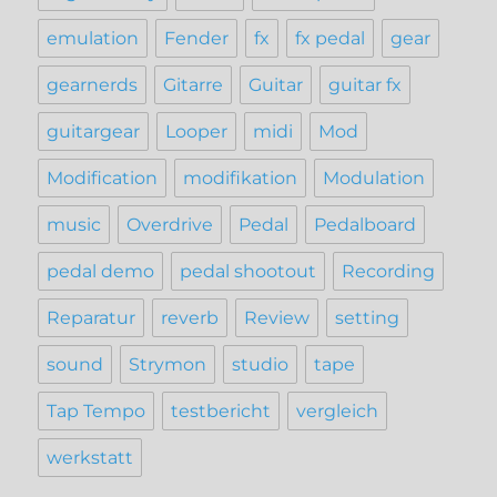
emulation
Fender
fx
fx pedal
gear
gearnerds
Gitarre
Guitar
guitar fx
guitargear
Looper
midi
Mod
Modification
modifikation
Modulation
music
Overdrive
Pedal
Pedalboard
pedal demo
pedal shootout
Recording
Reparatur
reverb
Review
setting
sound
Strymon
studio
tape
Tap Tempo
testbericht
vergleich
werkstatt