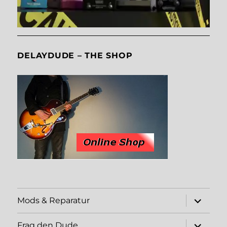
DELAYDUDE – THE SHOP
expand
Mods & Reparatur
child
menu
expand
Frag den Dude