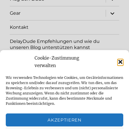
child
menu
expand
Gear
child
menu
Kontakt
DelayDude Empfehlungen und wie du
unseren Blog unterstützen kannst
Cookie-Zustimmung
expand
Language:
child
verwalten
menu
YouTube
Wir verwenden Technologien wie Cookies, um Geräteinformationen
zu speichern und/oder darauf zuzugreifen. Wir tun dies, um das
Browsing-Erlebnis zu verbessern und um (nicht) personalisierte
Instagram
Werbung anzuzeigen. Wenn du nicht zustimmst oder die
Zustimmung widerrufst, kann dies bestimmte Merkmale und
Feed
Funktionen beeinträchtigen.
Suche
AKZEPTIEREN