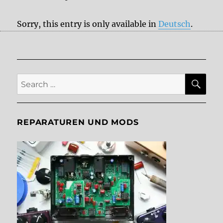
Sorry, this entry is only available in
Deutsch
.
SE
Search
for:
REPARATUREN UND MODS