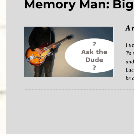
Memory Man: Big 
A 
I n
To 
and
Luc
be 