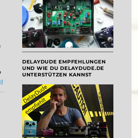
:
DELAYDUDE EMPFEHLUNGEN
UND WIE DU DELAYDUDE.DE
o
UNTERSTÜTZEN KANNST
“Which pedal should I get? Deluxe Memory Man: Big Box or
ng