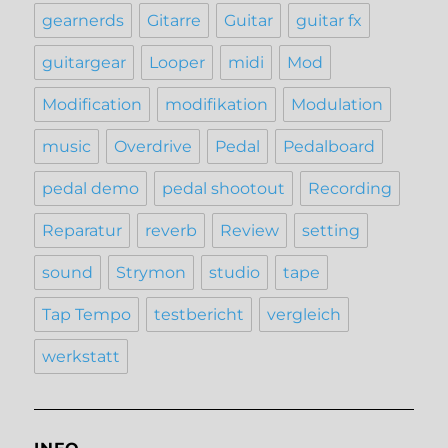
gearnerds
Gitarre
Guitar
guitar fx
guitargear
Looper
midi
Mod
Modification
modifikation
Modulation
music
Overdrive
Pedal
Pedalboard
pedal demo
pedal shootout
Recording
Reparatur
reverb
Review
setting
sound
Strymon
studio
tape
Tap Tempo
testbericht
vergleich
werkstatt