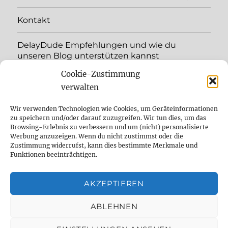
child
menu
Kontakt
DelayDude Empfehlungen und wie du
unseren Blog unterstützen kannst
Cookie-Zustimmung
expand
Language:
child
verwalten
menu
YouTube
Wir verwenden Technologien wie Cookies, um Geräteinformationen
zu speichern und/oder darauf zuzugreifen. Wir tun dies, um das
Browsing-Erlebnis zu verbessern und um (nicht) personalisierte
Instagram
Werbung anzuzeigen. Wenn du nicht zustimmst oder die
Zustimmung widerrufst, kann dies bestimmte Merkmale und
Feed
Funktionen beeinträchtigen.
Suche
AKZEPTIEREN
Cookie Policy (EU)
ABLEHNEN