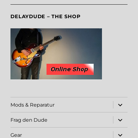
DELAYDUDE – THE SHOP
expand
Mods & Reparatur
child
menu
expand
Frag den Dude
child
menu
expand
Gear