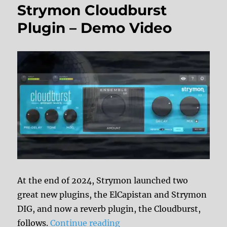
Strymon Cloudburst
Plugin – Demo Video
At the end of 2024, Strymon launched two
great new plugins, the ElCapistan and Strymon
DIG, and now a reverb plugin, the Cloudburst,
“Strymon Cloudburst Plu
follows.
Continue reading