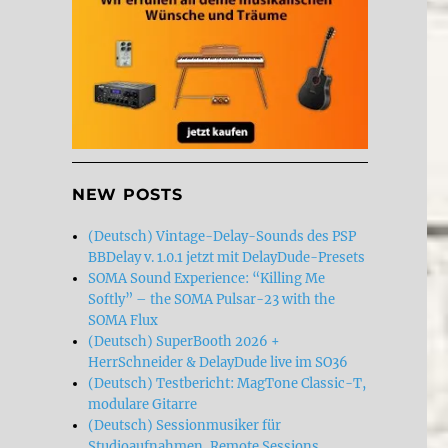
NEW POSTS
(Deutsch) Vintage-Delay-Sounds des PSP
BBDelay v. 1.0.1 jetzt mit DelayDude-Presets
SOMA Sound Experience: “Killing Me
Softly” – the SOMA Pulsar-23 with the
SOMA Flux
(Deutsch) SuperBooth 2026 +
HerrSchneider & DelayDude live im SO36
(Deutsch) Testbericht: MagTone Classic-T,
modulare Gitarre
(Deutsch) Sessionmusiker für
Studioaufnahmen, Remote Sessions,