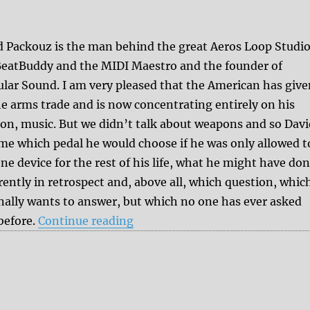
d Packouz is the man behind the great Aeros Loop Studio
BeatBuddy and the MIDI Maestro and the founder of
ular Sound. I am very pleased that the American has giv
he arms trade and is now concentrating entirely on his
ion, music. But we didn’t talk about weapons and so Dav
 me which pedal he would choose if he was only allowed t
ne device for the rest of his life, what he might have do
rently in retrospect and, above all, which question, whic
inally wants to answer, but which no one has ever asked
“7 questions to David Packouz 
before.
Continue reading