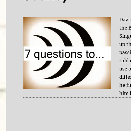
Davi
the 
Sing
up t
pass
told
use o
diffe
he f
him 