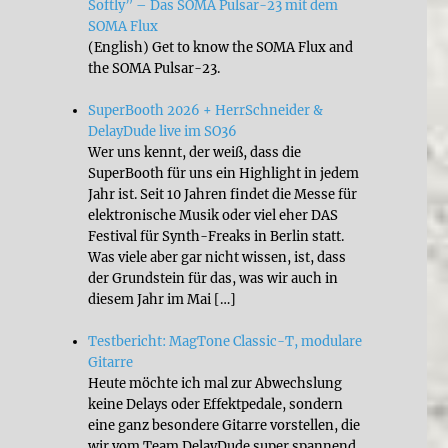
Softly” – Das SOMA Pulsar-23 mit dem
SOMA Flux
(English) Get to know the SOMA Flux and
the SOMA Pulsar-23.
SuperBooth 2026 + HerrSchneider &
DelayDude live im SO36
Wer uns kennt, der weiß, dass die
SuperBooth für uns ein Highlight in jedem
Jahr ist. Seit 10 Jahren findet die Messe für
elektronische Musik oder viel eher DAS
Festival für Synth-Freaks in Berlin statt.
Was viele aber gar nicht wissen, ist, dass
der Grundstein für das, was wir auch in
diesem Jahr im Mai […]
Testbericht: MagTone Classic-T, modulare
Gitarre
Heute möchte ich mal zur Abwechslung
keine Delays oder Effektpedale, sondern
eine ganz besondere Gitarre vorstellen, die
wir vom Team DelayDude super spannend