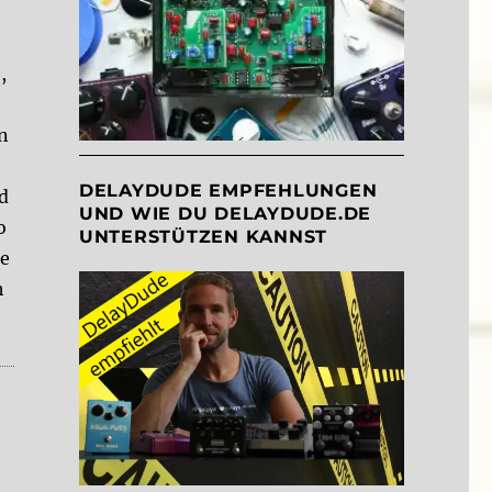
,
en
DELAYDUDE EMPFEHLUNGEN
id
UND WIE DU DELAYDUDE.DE
o
UNTERSTÜTZEN KANNST
ne
h
(Singular Sound)”